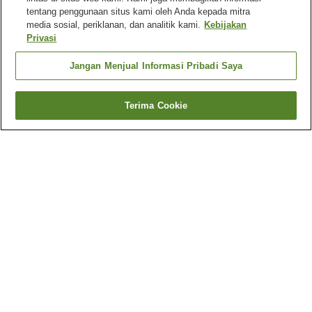
tentang penggunaan situs kami oleh Anda kepada mitra
media sosial, periklanan, dan analitik kami.
Kebijakan
Privasi
Jangan Menjual Informasi Pribadi Saya
Terima Cookie
Kembali
1 akomodasi
Mengapa Anda melihat hasil ini