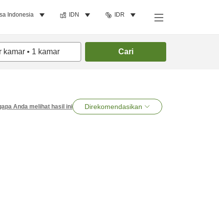
sa Indonesia
IDN
IDR
r kamar
•
1
kamar
Cari
Direkomendasikan
apa Anda melihat hasil ini