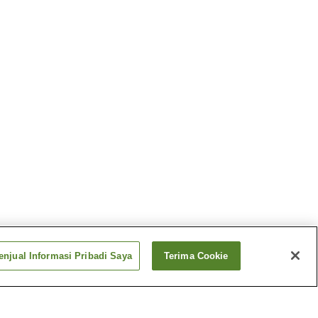
njual Informasi Pribadi Saya
Terima Cookie
ya
Stasiun Kochi (Hiroshima)