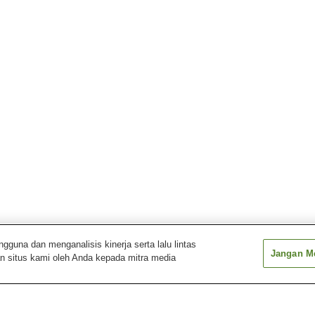
una dan menganalisis kinerja serta lalu lintas
Jangan Me
n situs kami oleh Anda kepada mitra media
Stasiun Higashihiroshima
Stasiun Jike
Stasiun Kazaha