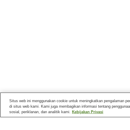
Situs web ini menggunakan cookie untuk meningkatkan pengalaman pengg
di situs web kami. Kami juga membagikan informasi tentang penggunaa
sosial, periklanan, dan analitik kami.
Kebijakan Privasi
Stasiun kereta di
Kota Higashihiroshima
Stasiun Akitsu (Hiroshima)
Stasiun Hachihommatsu