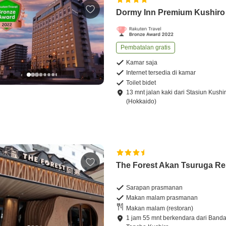
Dormy Inn Premium Kushiro
Pembatalan gratis
Kamar saja
Internet tersedia di kamar
Toilet bidet
13
mnt
jalan kaki
dari
Stasiun Kushi
(Hokkaido)
The Forest Akan Tsuruga Re
Sarapan prasmanan
Makan malam prasmanan
Makan malam (restoran)
1
jam
55
mnt
berkendara
dari
Banda