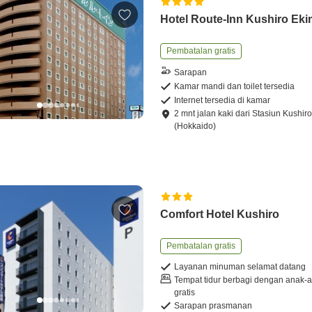
Hotel Route-Inn Kushiro Ek
Pembatalan gratis
Sarapan
Kamar mandi dan toilet tersedia
Internet tersedia di kamar
2
mnt
jalan kaki
dari
Stasiun Kushir
(Hokkaido)
Comfort Hotel Kushiro
Pembatalan gratis
Layanan minuman selamat datang
Tempat tidur berbagi dengan anak-
gratis
Sarapan prasmanan