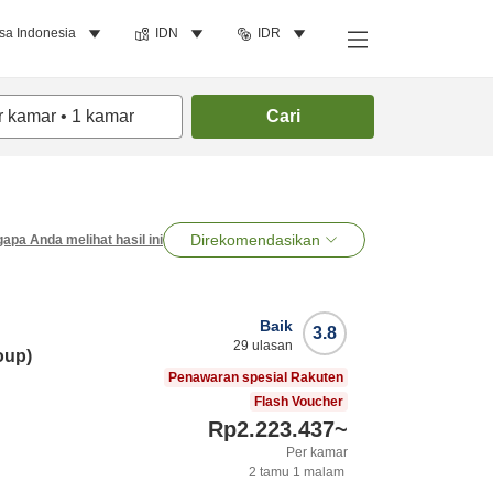
sa Indonesia
IDN
IDR
r kamar
•
1
kamar
Cari
Direkomendasikan
apa Anda melihat hasil ini
Baik
3.8
29
ulasan
oup)
Penawaran spesial Rakuten
Flash Voucher
Rp2.223.437
~
Per kamar
2
tamu
1
malam