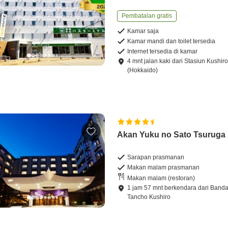
Pembatalan gratis
Kamar saja
Kamar mandi dan toilet tersedia
Internet tersedia di kamar
4
mnt
jalan kaki
dari
Stasiun Kushir
(Hokkaido)
Akan Yuku no Sato Tsuruga
Sarapan prasmanan
Makan malam prasmanan
Makan malam (restoran)
1
jam
57
mnt
berkendara
dari
Banda
Tancho Kushiro