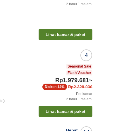
2
tamu
1
malam
o
Lihat kamar & paket
4
Seasonal Sale
Flash Voucher
Rp1.979.681
~
Rp2.329.036
Diskon
14%
Per kamar
2
tamu
1
malam
do)
Lihat kamar & paket
Hebat