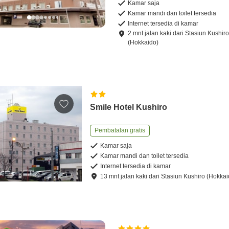
Kamar saja
Kamar mandi dan toilet tersedia
Internet tersedia di kamar
2
mnt
jalan kaki
dari
Stasiun Kushir
(Hokkaido)
Smile Hotel Kushiro
Pembatalan gratis
Kamar saja
Kamar mandi dan toilet tersedia
Internet tersedia di kamar
13
mnt
jalan kaki
dari
Stasiun Kushiro (Hokkai