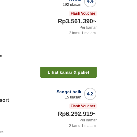
4.4
192
ulasan
Flash Voucher
Rp3.561.390
~
Per kamar
2
tamu
1
malam
ro
Lihat kamar & paket
Sangat baik
4.2
15
ulasan
sort
Flash Voucher
Rp6.292.919
~
Per kamar
2
tamu
1
malam
ra