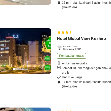
15
mnt
jalan kaki
dari
Stasiun Kushi
(Hokkaido)
Hotel Global View Kushiro
Pembatalan gratis
Air kemasan gratis
Tempat tidur berbagi dengan anak-
gratis
Untuk keluarga
14
mnt
jalan kaki
dari
Stasiun Kushi
(Hokkaido)