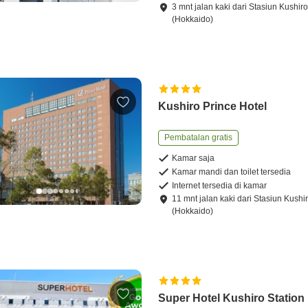
3
mnt
jalan kaki
dari
Stasiun Kushir
(Hokkaido)
Kushiro Prince Hotel
Pembatalan gratis
Kamar saja
Kamar mandi dan toilet tersedia
Internet tersedia di kamar
11
mnt
jalan kaki
dari
Stasiun Kushi
(Hokkaido)
Super Hotel Kushiro Station