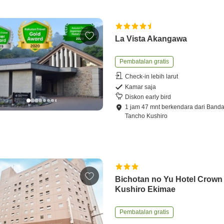
La Vista Akangawa
Pembatalan gratis
Check-in lebih larut
Kamar saja
Diskon early bird
1
jam
47
mnt
berkendara
dari
Banda
Tancho Kushiro
Bichotan no Yu Hotel Crown 
Kushiro Ekimae
Pembatalan gratis