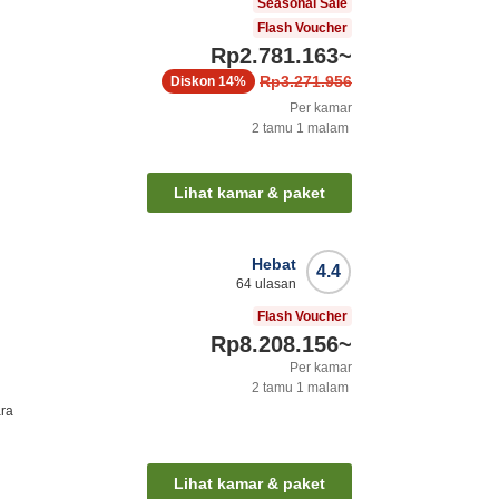
Seasonal Sale
Flash Voucher
Rp2.781.163
~
Rp3.271.956
Diskon
14%
Per kamar
2
tamu
1
malam
o
Lihat kamar & paket
Hebat
4.4
64
ulasan
Flash Voucher
Rp8.208.156
~
Per kamar
2
tamu
1
malam
ra
Lihat kamar & paket