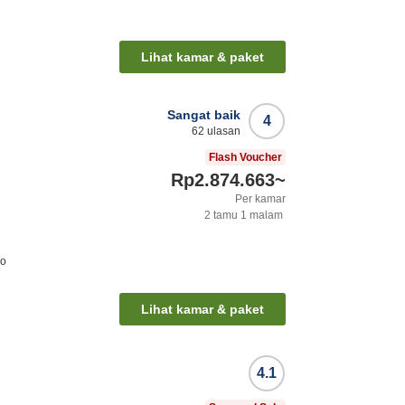
o
Lihat kamar & paket
Sangat baik
4
62
ulasan
Flash Voucher
Rp2.874.663
~
Per kamar
2
tamu
1
malam
ro
Lihat kamar & paket
4.1