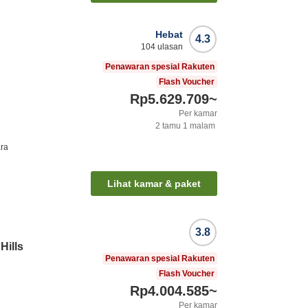
Hebat
4.3
104
ulasan
Penawaran spesial Rakuten
Flash Voucher
Rp5.629.709
~
Per kamar
2
tamu
1
malam
ra
Lihat kamar & paket
3.8
Hills
Penawaran spesial Rakuten
Flash Voucher
Rp4.004.585
~
Per kamar