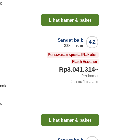
ro
Lihat kamar & paket
Sangat baik
4.2
338
ulasan
Penawaran spesial Rakuten
Flash Voucher
Rp3.041.314
~
Per kamar
2
tamu
1
malam
anak
ro
Lihat kamar & paket