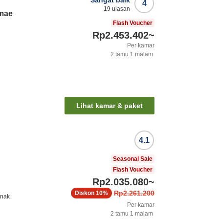
Sangat baik
4
19
ulasan
imae
Flash Voucher
Rp2.453.402
~
Per kamar
2
tamu
1
malam
o
Lihat kamar & paket
4.1
Seasonal Sale
Flash Voucher
Rp2.035.080
~
Rp2.261.200
Diskon
10%
anak
Per kamar
2
tamu
1
malam