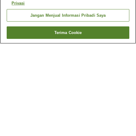
Privasi
Jangan Menjual Informasi Pribadi Saya
Terima Cookie
Kembali
2
akomodasi
Mengapa Anda melihat hasil ini