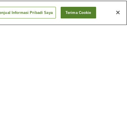
njual Informasi Pribadi Saya
Terima Cookie
ter mae
Stasiun Chuo Kuyakusho-
mae
ori
Stasiun Hachiken
Lebih banyak
Panas
Festival Yosakoi Soran
Kuil Hokkaido-jingu
Lebih banyak