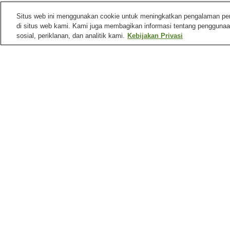
Situs web ini menggunakan cookie untuk meningkatkan pengalaman pengg
di situs web kami. Kami juga membagikan informasi tentang penggunaa
sosial, periklanan, dan analitik kami.
Kebijakan Privasi
Stasiun kereta di
Kota Sapporo
Stasiun Ainosato-
Stasiun Ainosato-koen
Kyoikudai
Stasiun Chuo toshokan-
Stasiun Densha jigyosho
mae
mae
Tempat menarik di
Kota Sapporo
Akuarium Sunpiazza
Bangunan Bersejarah
Hoheikan
Gunung Moiwa
Kebun Binatang
Maruyama