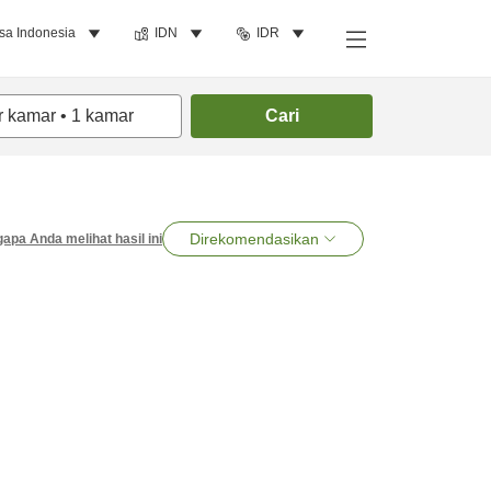
sa Indonesia
IDN
IDR
r kamar
•
1
kamar
Cari
Direkomendasikan
apa Anda melihat hasil ini