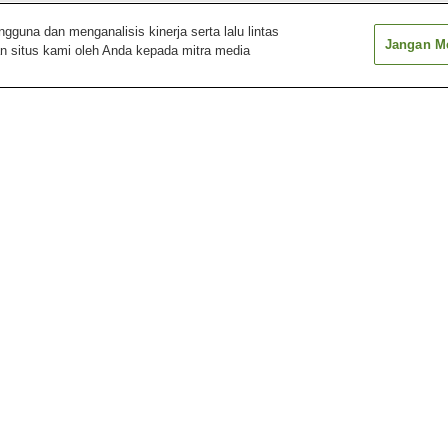
una dan menganalisis kinerja serta lalu lintas
Jangan Me
n situs kami oleh Anda kepada mitra media
Stasiun Asabu
Stasiun Atsubetsu
Stasiun Bus Cen
Stasiun Fukuzumi
Stasiun Gakuen-mae
Stasiun Gyoke-d
Bukit Pengamatan
Desa Bersejarah
Festival Musim 
Hitsujigaoka Sapporo
Hokkaido
Sapporo
Kebun Raya Universitas
Kereta Gantung Gunung
Kubah Sapporo
Hokkaido
Moiwa Sapporo