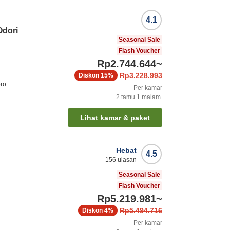
4.1
dori
Seasonal Sale
Flash Voucher
Rp2.744.644
~
Rp3.228.993
Diskon
15%
oro
Per kamar
2
tamu
1
malam
Lihat kamar & paket
Hebat
4.5
156
ulasan
Seasonal Sale
Flash Voucher
Rp5.219.981
~
Rp5.494.716
Diskon
4%
Per kamar