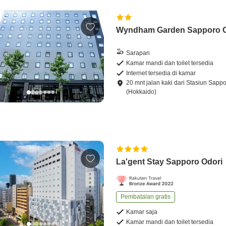
Wyndham Garden Sapporo O
Sarapan
Kamar mandi dan toilet tersedia
Internet tersedia di kamar
20
mnt
jalan kaki
dari
Stasiun Sapp
(Hokkaido)
La'gent Stay Sapporo Odori
Pembatalan gratis
Kamar saja
Kamar mandi dan toilet tersedia