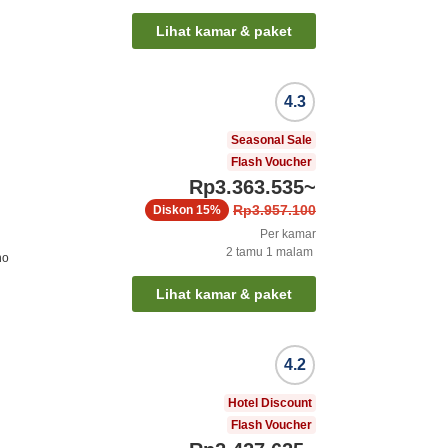
Lihat kamar & paket
4.3
Seasonal Sale
Flash Voucher
Rp3.363.535
~
Rp3.957.100
Diskon
15%
Per kamar
2
tamu
1
malam
no
Lihat kamar & paket
4.2
Hotel Discount
Flash Voucher