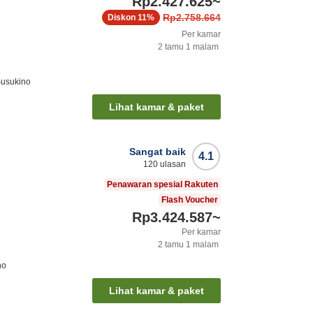
Rp2.427.625
~
Rp2.758.664
Diskon
11%
Per kamar
2
tamu
1
malam
Susukino
Lihat kamar & paket
Sangat baik
4.1
120
ulasan
Penawaran spesial Rakuten
Flash Voucher
Rp3.424.587
~
Per kamar
2
tamu
1
malam
no
Lihat kamar & paket