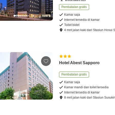
Pembatalan gratis
Kamar saja
Internet tersedia di kamar
Toilet bidet
4
mnt
jalan kaki
dari
Stasiun Hosui 
Hotel Abest Sapporo
Pembatalan gratis
Kamar saja
Kamar mandi dan toilet tersedia
Internet tersedia di kamar
8
mnt
jalan kaki
dari
Stasiun Susuki