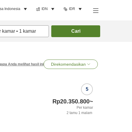
sa Indonesia
IDN
IDR
r kamar
•
1
kamar
Cari
Direkomendasikan
apa Anda melihat hasil ini
5
Rp20.350.800
~
Per kamar
2
tamu
1
malam