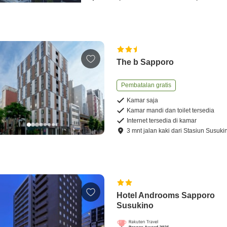
The b Sapporo
Pembatalan gratis
Kamar saja
Kamar mandi dan toilet tersedia
Internet tersedia di kamar
3
mnt
jalan kaki
dari
Stasiun Susuki
Hotel Androoms Sapporo
Susukino