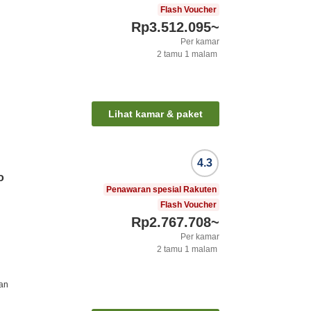
Flash Voucher
Rp3.512.095
~
Per kamar
2
tamu
1
malam
Lihat kamar & paket
4.3
o
Penawaran spesial Rakuten
Flash Voucher
Rp2.767.708
~
Per kamar
2
tamu
1
malam
kan