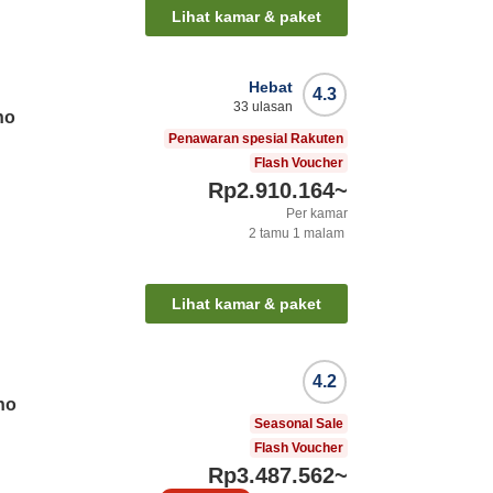
Lihat kamar & paket
Hebat
4.3
33
ulasan
no
Penawaran spesial Rakuten
Flash Voucher
Rp2.910.164
~
Per kamar
i
2
tamu
1
malam
Lihat kamar & paket
4.2
no
Seasonal Sale
Flash Voucher
Rp3.487.562
~