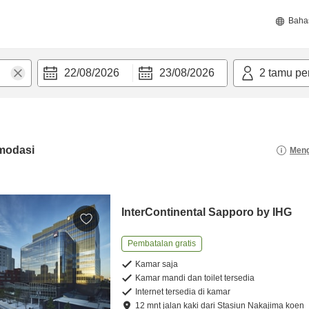
Baha
22/08/2026
23/08/2026
2
tamu pe
modasi
Meng
InterContinental Sapporo by IHG
Pembatalan gratis
Kamar saja
Kamar mandi dan toilet tersedia
Internet tersedia di kamar
12
mnt
jalan kaki
dari
Stasiun Nakajima koen