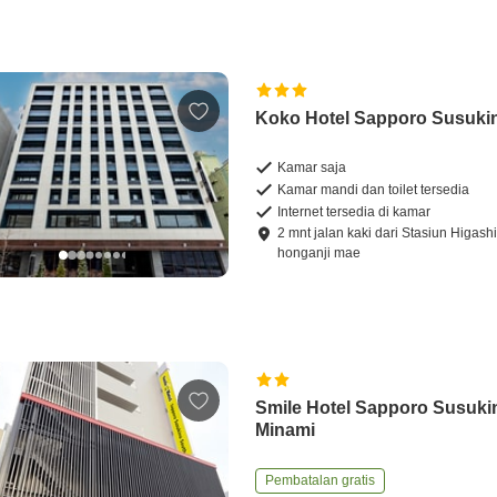
Koko Hotel Sapporo Susuki
Kamar saja
Kamar mandi dan toilet tersedia
Internet tersedia di kamar
2
mnt
jalan kaki
dari
Stasiun Higash
honganji mae
Smile Hotel Sapporo Susuki
Minami
Pembatalan gratis