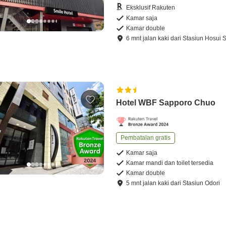
Eksklusif Rakuten
Kamar saja
Kamar double
6
mnt
jalan kaki
dari
Stasiun Hosui 
Hotel WBF Sapporo Chuo
Pembatalan gratis
Kamar saja
Kamar mandi dan toilet tersedia
Kamar double
5
mnt
jalan kaki
dari
Stasiun Odori