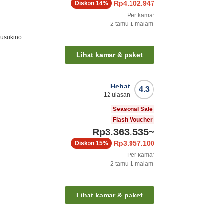
Rp4.102.947
Diskon
14%
Per kamar
2
tamu
1
malam
Susukino
Lihat kamar & paket
Hebat
4.3
12
ulasan
Seasonal Sale
Flash Voucher
Rp3.363.535
~
Rp3.957.100
Diskon
15%
Per kamar
2
tamu
1
malam
Lihat kamar & paket