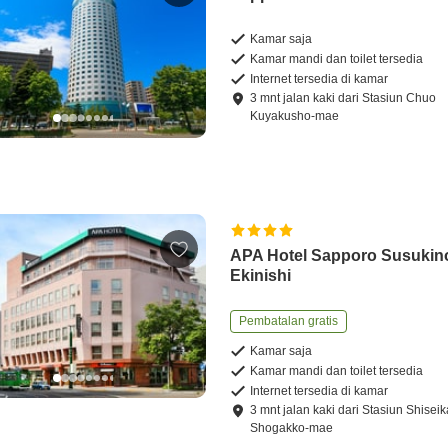
Kamar saja
Kamar mandi dan toilet tersedia
Internet tersedia di kamar
3
mnt
jalan kaki
dari
Stasiun Chuo
Kuyakusho-mae
APA Hotel Sapporo Susukin
Ekinishi
Pembatalan gratis
Kamar saja
Kamar mandi dan toilet tersedia
Internet tersedia di kamar
3
mnt
jalan kaki
dari
Stasiun Shisei
Shogakko-mae