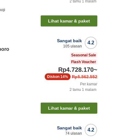
2
tamu
1
malam
koji
Lihat kamar & paket
Sangat baik
4.2
105
ulasan
poro
Seasonal Sale
Flash Voucher
Rp4.728.170
~
Rp5.562.552
Diskon
14%
Per kamar
2
tamu
1
malam
Lihat kamar & paket
Sangat baik
4.2
74
ulasan