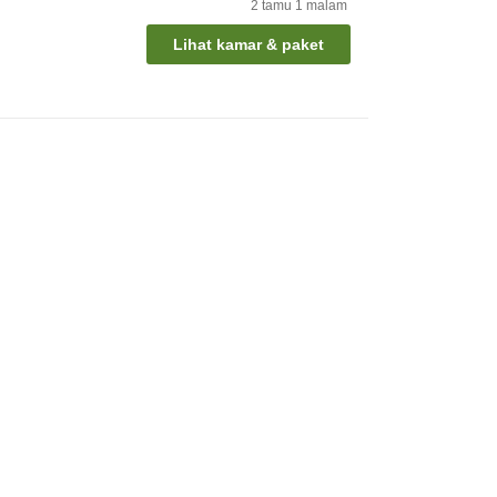
2
tamu
1
malam
Lihat kamar & paket