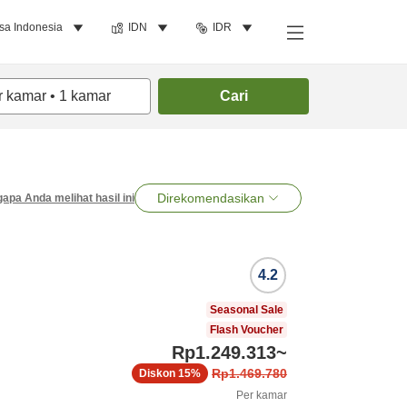
sa Indonesia
IDN
IDR
r kamar
•
1
kamar
Cari
Direkomendasikan
apa Anda melihat hasil ini
4.2
Seasonal Sale
Flash Voucher
Rp1.249.313
~
Rp1.469.780
Diskon
15%
Per kamar