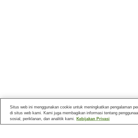
Situs web ini menggunakan cookie untuk meningkatkan pengalaman pengg
di situs web kami. Kami juga membagikan informasi tentang penggunaa
sosial, periklanan, dan analitik kami.
Kebijakan Privasi
Stasiun kereta di
Kota Teshikaga
Stasiun Biruwa
Stasiun Kawayuonsen