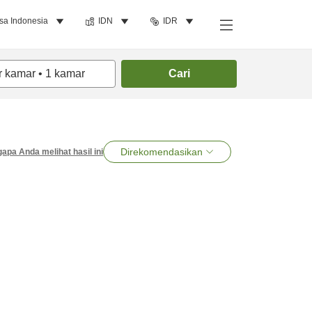
sa Indonesia
IDN
IDR
r kamar
•
1
kamar
Cari
Direkomendasikan
apa Anda melihat hasil ini