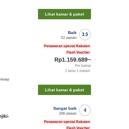
i
Lihat kamar & paket
Baik
3.5
52
ulasan
e
Penawaran spesial Rakuten
Flash Voucher
Rp1.159.689
~
Per kamar
2
tamu
1
malam
Himeji
Lihat kamar & paket
Sangat baik
4
206
ulasan
iki-
Penawaran spesial Rakuten
Flash Voucher