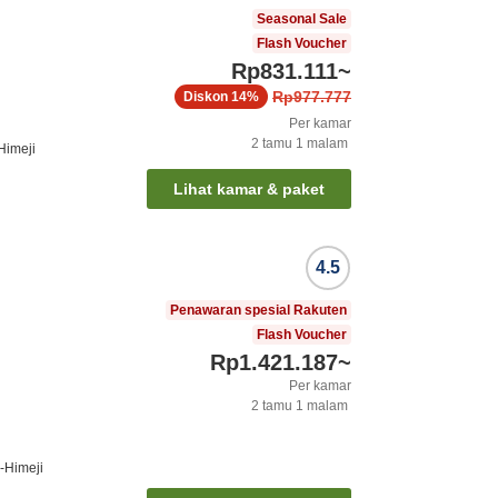
Seasonal Sale
Flash Voucher
Rp831.111
~
Rp977.777
Diskon
14%
Per kamar
2
tamu
1
malam
Himeji
Lihat kamar & paket
4.5
Penawaran spesial Rakuten
Flash Voucher
Rp1.421.187
~
Per kamar
2
tamu
1
malam
-Himeji