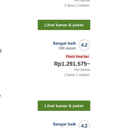
Per kamar
2
tamu
1
malam
Lihat kamar & paket
Sangat baik
4.2
208
ulasan
l
Flash Voucher
Rp1.291.575
~
Per kamar
2
tamu
1
malam
a
Lihat kamar & paket
Sangat baik
4.2