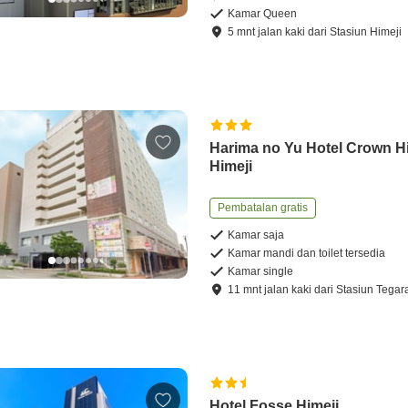
Kamar Queen
5
mnt
jalan kaki
dari
Stasiun Himeji
Harima no Yu Hotel Crown Hi
Himeji
Pembatalan gratis
Kamar saja
Kamar mandi dan toilet tersedia
Kamar single
11
mnt
jalan kaki
dari
Stasiun Tegar
Hotel Fosse Himeji