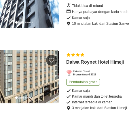
Tidak bisa di-refund
Hanya prabayar dengan kartu kredit
Kamar saja
10
mnt
jalan kaki
dari
Stasiun Sanyo
Daiwa Roynet Hotel Himeji
Pembatalan gratis
Kamar saja
Kamar mandi dan toilet tersedia
Internet tersedia di kamar
3
mnt
jalan kaki
dari
Stasiun Himeji