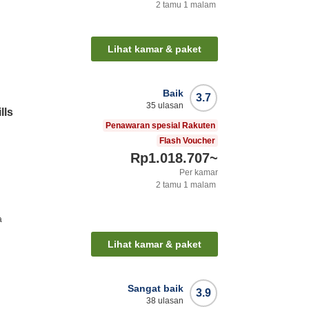
2
tamu
1
malam
Lihat kamar & paket
Baik
3.7
35
ulasan
lls
Penawaran spesial Rakuten
Flash Voucher
Rp1.018.707
~
Per kamar
2
tamu
1
malam
a
Lihat kamar & paket
Sangat baik
3.9
38
ulasan