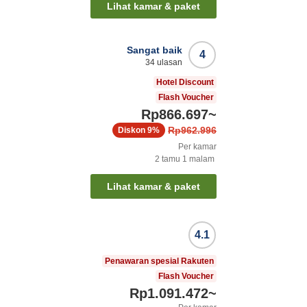
Lihat kamar & paket
Sangat baik
4
34
ulasan
Hotel Discount
Flash Voucher
Rp866.697
~
Rp962.996
Diskon
9%
Per kamar
2
tamu
1
malam
Lihat kamar & paket
4.1
Penawaran spesial Rakuten
Flash Voucher
Rp1.091.472
~