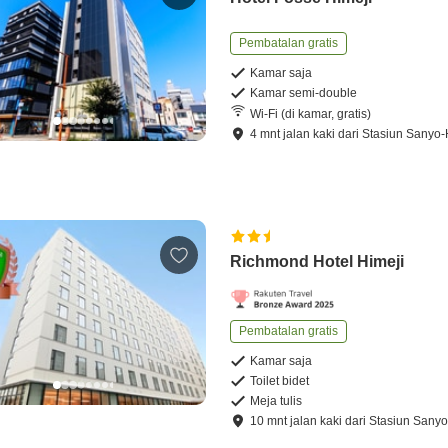
Pembatalan gratis
Kamar saja
Kamar semi-double
Wi-Fi (di kamar, gratis)
4
mnt
jalan kaki
dari
Stasiun Sanyo-
Richmond Hotel Himeji
Pembatalan gratis
Kamar saja
Toilet bidet
Meja tulis
10
mnt
jalan kaki
dari
Stasiun Sanyo