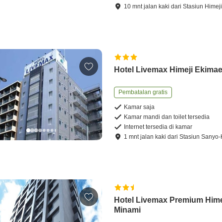
10
mnt
jalan kaki
dari
Stasiun Himej
Hotel Livemax Himeji Ekima
Pembatalan gratis
Kamar saja
Kamar mandi dan toilet tersedia
Internet tersedia di kamar
1
mnt
jalan kaki
dari
Stasiun Sanyo-
Hotel Livemax Premium Himej
Minami