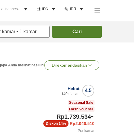
sa Indonesia
IDN
IDR
r kamar
•
1
kamar
Cari
Direkomendasikan
apa Anda melihat hasil ini
Hebat
4.5
140
ulasan
Seasonal Sale
Flash Voucher
Rp1.739.534
~
Rp2.046.510
Diskon
14%
Per kamar