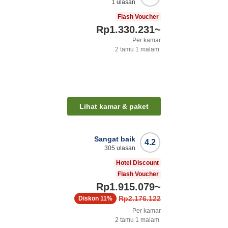
1
ulasan
Flash Voucher
Rp1.330.231
~
Per kamar
2
tamu
1
malam
Lihat kamar & paket
Sangat baik
4.2
305
ulasan
Hotel Discount
Flash Voucher
Rp1.915.079
~
Rp2.176.122
Diskon
11%
Per kamar
2
tamu
1
malam