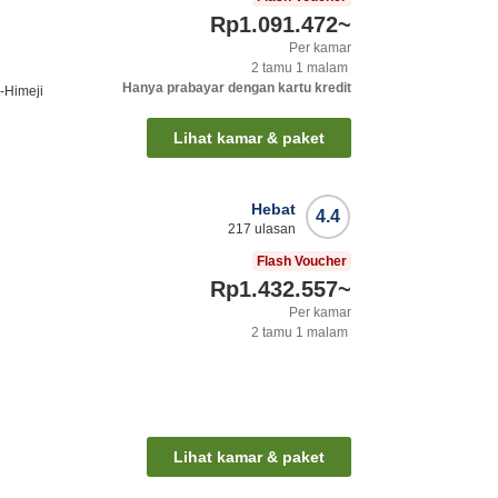
Rp1.091.472
~
Per kamar
2
tamu
1
malam
Hanya prabayar dengan kartu kredit
-Himeji
Lihat kamar & paket
Hebat
4.4
217
ulasan
Flash Voucher
Rp1.432.557
~
Per kamar
2
tamu
1
malam
Lihat kamar & paket