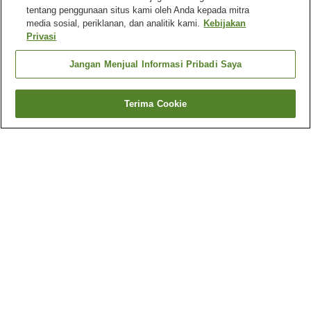
tentang penggunaan situs kami oleh Anda kepada mitra
media sosial, periklanan, dan analitik kami.
Kebijakan
Privasi
Jangan Menjual Informasi Pribadi Saya
Terima Cookie
Kembali
59
akomodasi
Mengapa Anda melihat hasil ini