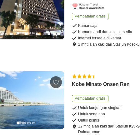
Pembatalan gratis
Kamar saja
Kamar mandi dan toilet tersedia
Internet tersedia di kamar
2
mnt
jalan kaki
dari
Stasiun Kosok
Kobe Minato Onsen Ren
Pembatalan gratis
Untuk kunjungan singkat
Untuk sendirian
Untuk bisnis
12
mnt
jalan kaki
dari
Stasiun Kyuky
Daimarumae