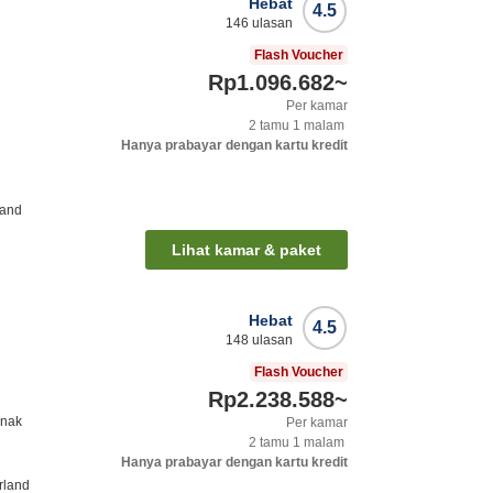
Hebat
4.5
146
ulasan
Flash Voucher
Rp1.096.682
~
Per kamar
2
tamu
1
malam
Hanya prabayar dengan kartu kredit
land
Lihat kamar & paket
Hebat
4.5
148
ulasan
Flash Voucher
Rp2.238.588
~
anak
Per kamar
2
tamu
1
malam
Hanya prabayar dengan kartu kredit
rland