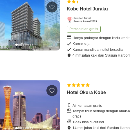
Kobe Hotel Juraku
Pembatalan gratis
Hanya prabayar dengan kartu kredit
Kamar saja
Kamar mandi dan toilet tersedia
4
mnt
jalan kaki
dari
Stasiun Harbor
Hotel Okura Kobe
Air kemasan gratis
Tempat tidur berbagi dengan anak-
gratis
Tidak bisa di-refund
14
mnt
jalan kaki
dari
Stasiun Harbo