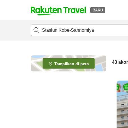
BARU
t
o
p
P
a
g
e
43
ako
Tampilkan di peta
_
s
e
a
r
c
h