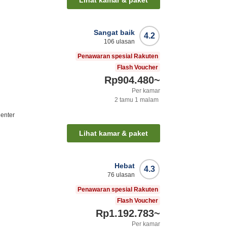
Lihat kamar & paket
Sangat baik
4.2
106
ulasan
Penawaran spesial Rakuten
Flash Voucher
Rp904.480
~
Per kamar
2
tamu
1
malam
Center
Lihat kamar & paket
Hebat
4.3
76
ulasan
Penawaran spesial Rakuten
Flash Voucher
Rp1.192.783
~
Per kamar