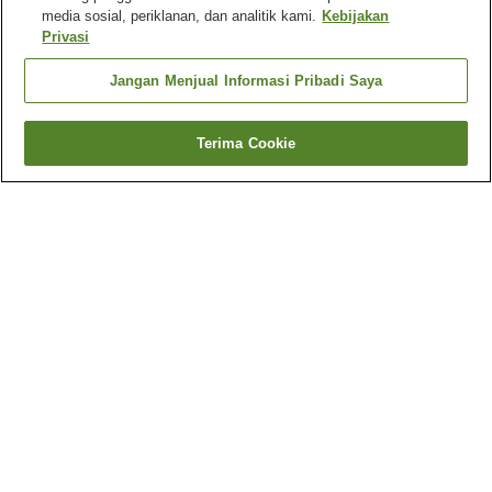
media sosial, periklanan, dan analitik kami.
Kebijakan
Privasi
Jangan Menjual Informasi Pribadi Saya
Terima Cookie
Kembali
1 akomodasi
Mengapa Anda melihat hasil ini