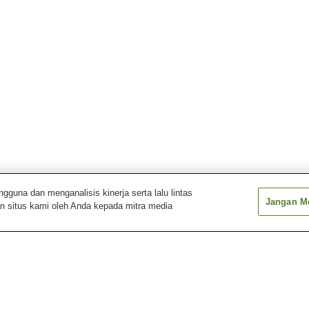
una dan menganalisis kinerja serta lalu lintas
Jangan Me
n situs kami oleh Anda kepada mitra media
Higashiura Hana-no-Yu
Hiyoriyama Onsen
Kusushiyu Spa
Pemandian Air Panas
Pemandian Air Panas
Pemandian Air 
Awajishima Ichinomiya
Hachikita
Higashiyama