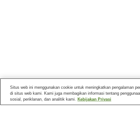
Situs web ini menggunakan cookie untuk meningkatkan pengalaman pengg
di situs web kami. Kami juga membagikan informasi tentang penggunaa
sosial, periklanan, dan analitik kami.
Kebijakan Privasi
Mata air panas di
Hyogo
Desa Pemandian Air
Desa Pemandian Air
Panas Hamasaka
Panas Shiota
Pemandian Air Panas Ako
Pemandian Air Panas
Arima