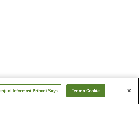
njual Informasi Pribadi Saya
Terima Cookie
Pemandian Air Panas
Akashi
Panas
Pemandian Air Panas
Igidani