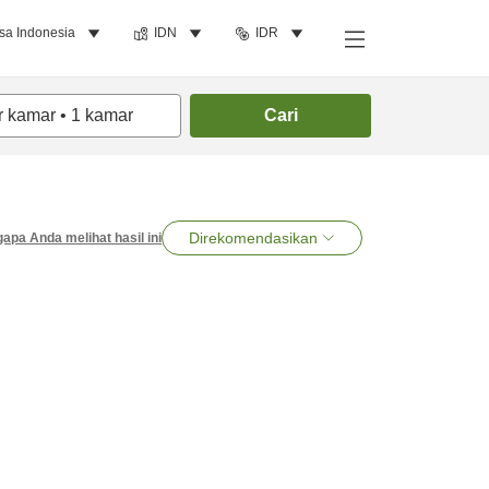
sa Indonesia
IDN
IDR
r kamar
•
1
kamar
Cari
Direkomendasikan
apa Anda melihat hasil ini