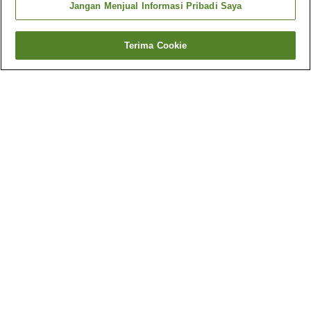
Jangan Menjual Informasi Pribadi Saya
Terima Cookie
Kembali
3
akomodasi
Mengapa Anda melihat hasil ini