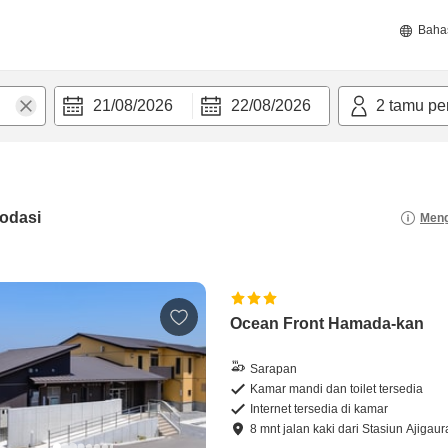
Baha
21/08/2026
22/08/2026
2
tamu pe
odasi
Meng
Ocean Front Hamada-kan
Sarapan
Kamar mandi dan toilet tersedia
Internet tersedia di kamar
8
mnt
jalan kaki
dari
Stasiun Ajigaur