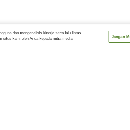
una dan menganalisis kinerja serta lalu lintas
Jangan Me
n situs kami oleh Anda kepada mitra media
Stasiun Hitachi-Aoyagi
Stasiun Hitachi-Tsuda
Stasiun Isozaki
Stasiun Minohamagakuen
Stasiun Nakaminato
Stasiun Nakane
Stasiun Isozaki