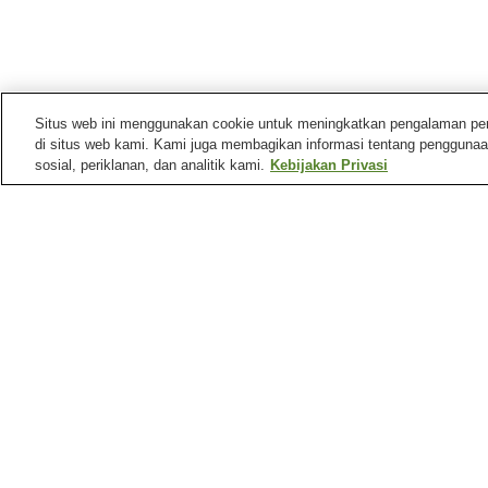
Situs web ini menggunakan cookie untuk meningkatkan pengalaman pengg
di situs web kami. Kami juga membagikan informasi tentang penggunaa
sosial, periklanan, dan analitik kami.
Kebijakan Privasi
Stasiun kereta di
Kota Hitachinaka
Stasiun Ajigaura
Stasiun Hiraiso
Stasiun Katsuta
Stasiun Kokimae
Tempat menarik di
Kota Hitachinaka
Kuil Sakatsura Isosaki
Taman Tepi Laut Hitachi
Beranda
Jepang
Ibaraki
Kota Hitachinaka