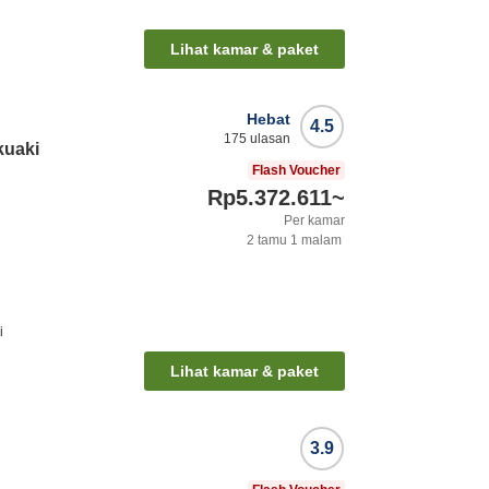
Lihat kamar & paket
Hebat
4.5
175
ulasan
kuaki
Flash Voucher
Rp5.372.611
~
Per kamar
2
tamu
1
malam
i
Lihat kamar & paket
3.9