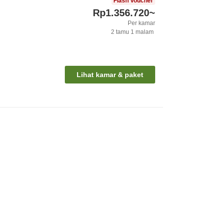
Flash Voucher
Rp1.356.720
~
Per kamar
2
tamu
1
malam
Lihat kamar & paket