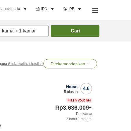
sa Indonesia
IDN
IDR
r kamar
•
1
kamar
Cari
Direkomendasikan
apa Anda melihat hasil ini
Hebat
4.6
5
ulasan
Flash Voucher
Rp3.636.009
~
Per kamar
2
tamu
1
malam
a