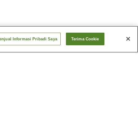
njual Informasi Pribadi Saya
Terima Cookie
Stasiun Kaneage
Stasiun Sawa (Ibaraki)
Lebih banyak