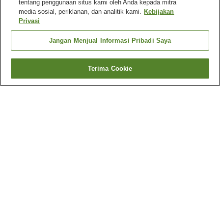
tentang penggunaan situs kami oleh Anda kepada mitra
media sosial, periklanan, dan analitik kami.
Kebijakan
Privasi
Jangan Menjual Informasi Pribadi Saya
Terima Cookie
Kembali
110
akomodasi
Mengapa Anda melihat hasil ini