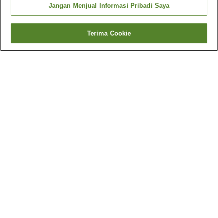
Jangan Menjual Informasi Pribadi Saya
Terima Cookie
Kembali
1 akomodasi
Mengapa Anda melihat hasil ini