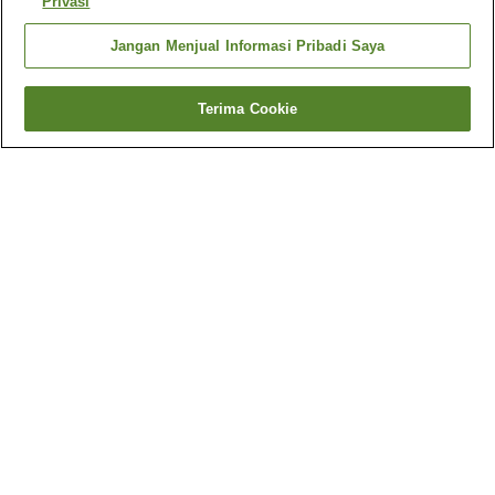
Privasi
Jangan Menjual Informasi Pribadi Saya
Terima Cookie
Kembali
2
akomodasi
Mengapa Anda melihat hasil ini