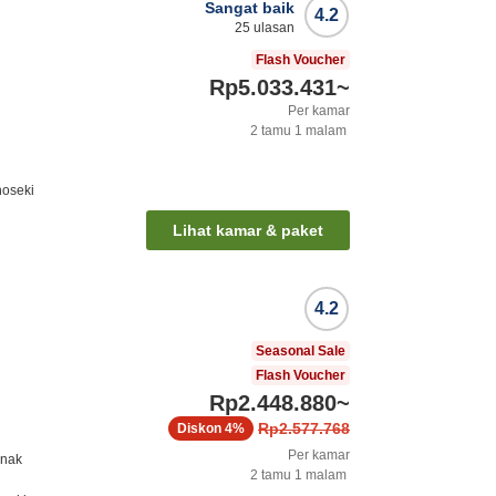
Sangat baik
4.2
25
ulasan
Flash Voucher
Rp5.033.431
~
Per kamar
2
tamu
1
malam
noseki
Lihat kamar & paket
4.2
Seasonal Sale
Flash Voucher
Rp2.448.880
~
Rp2.577.768
Diskon
4%
Per kamar
anak
2
tamu
1
malam