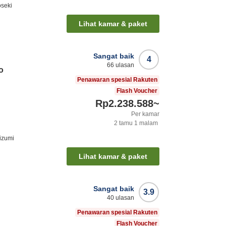
oseki
Lihat kamar & paket
Sangat baik
4
66
ulasan
o
Penawaran spesial Rakuten
Flash Voucher
Rp2.238.588
~
Per kamar
2
tamu
1
malam
aizumi
Lihat kamar & paket
Sangat baik
3.9
40
ulasan
Penawaran spesial Rakuten
Flash Voucher