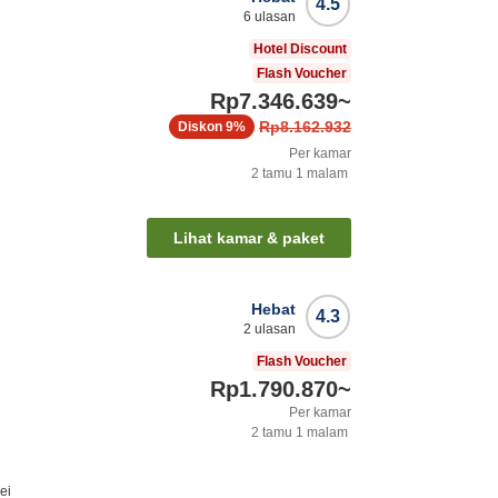
4.5
6
ulasan
Hotel Discount
Flash Voucher
Rp7.346.639
~
Rp8.162.932
Diskon
9%
Per kamar
2
tamu
1
malam
Lihat kamar & paket
Hebat
4.3
2
ulasan
Flash Voucher
Rp1.790.870
~
Per kamar
2
tamu
1
malam
ei