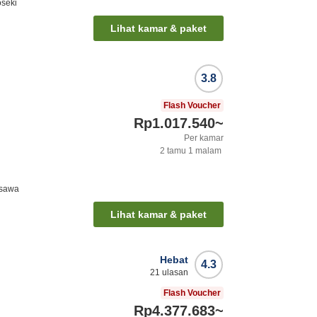
oseki
Lihat kamar & paket
3.8
Flash Voucher
Rp1.017.540
~
Per kamar
2
tamu
1
malam
isawa
Lihat kamar & paket
Hebat
4.3
21
ulasan
Flash Voucher
Rp4.377.683
~