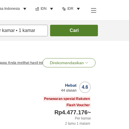
sa Indonesia
IDN
IDR
r kamar
•
1
kamar
Cari
Direkomendasikan
apa Anda melihat hasil ini
Hebat
4.6
44
ulasan
Penawaran spesial Rakuten
Flash Voucher
Rp4.477.176
~
Per kamar
2
tamu
1
malam