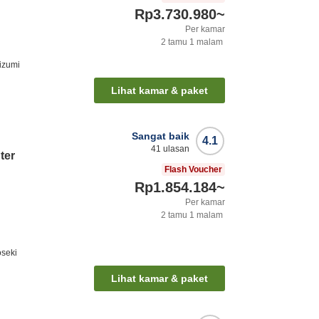
Rp3.730.980
~
Per kamar
2
tamu
1
malam
aizumi
Lihat kamar & paket
Sangat baik
4.1
41
ulasan
ter
Flash Voucher
Rp1.854.184
~
Per kamar
2
tamu
1
malam
oseki
Lihat kamar & paket