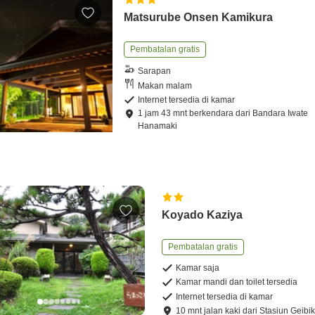
Matsurube Onsen Kamikura
Pembatalan gratis
Sarapan
Makan malam
Internet tersedia di kamar
1
jam
43
mnt
berkendara
dari
Bandara Iwate
Hanamaki
Koyado Kaziya
Pembatalan gratis
Kamar saja
Kamar mandi dan toilet tersedia
Internet tersedia di kamar
10
mnt
jalan kaki
dari
Stasiun Geibik