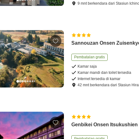
9
mnt
berkendara
dari
Stasiun Ichin
Sannouzan Onsen Zuisenky
Pembatalan gratis
Kamar saja
Kamar mandi dan toilet tersedia
Internet tersedia di kamar
42
mnt
berkendara
dari
Stasiun Hir
Genbikei Onsen Itsukushien
Pembatalan gratis