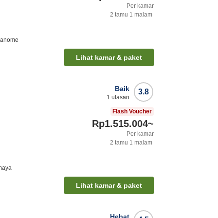
Per kamar
2
tamu
1
malam
manome
Lihat kamar & paket
Baik
3.8
1
ulasan
Flash Voucher
Rp1.515.004
~
Per kamar
2
tamu
1
malam
maya
Lihat kamar & paket
Hebat