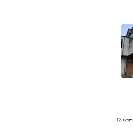
12
akom