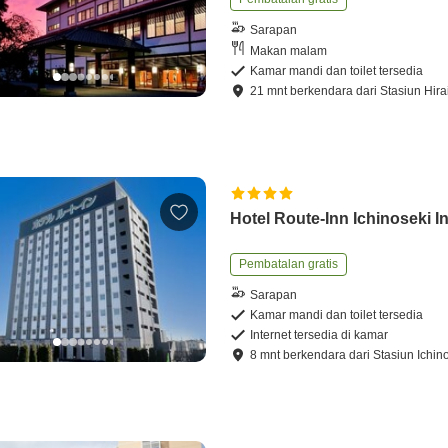
Sarapan
Makan malam
Kamar mandi dan toilet tersedia
21
mnt
berkendara
dari
Stasiun Hir
Hotel Route-Inn Ichinoseki In
Pembatalan gratis
Sarapan
Kamar mandi dan toilet tersedia
Internet tersedia di kamar
8
mnt
berkendara
dari
Stasiun Ichin