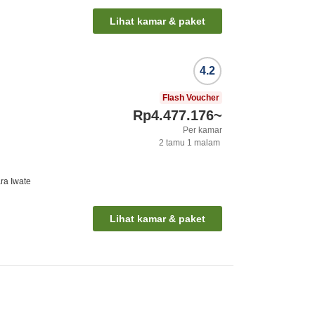
Lihat kamar & paket
4.2
Flash Voucher
Rp4.477.176
~
Per kamar
2
tamu
1
malam
ra Iwate
Lihat kamar & paket