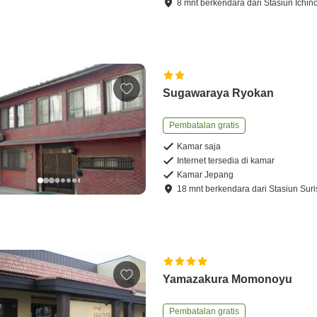
8
mnt
berkendara
dari
Stasiun Ichin
Sugawaraya Ryokan
Pembatalan gratis
Kamar saja
Internet tersedia di kamar
Kamar Jepang
18
mnt
berkendara
dari
Stasiun Sur
Yamazakura Momonoyu
Pembatalan gratis