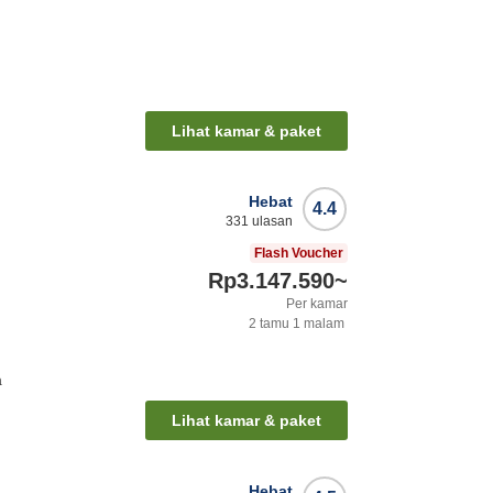
Lihat kamar & paket
Hebat
4.4
331
ulasan
Flash Voucher
Rp3.147.590
~
Per kamar
2
tamu
1
malam
a
Lihat kamar & paket
Hebat