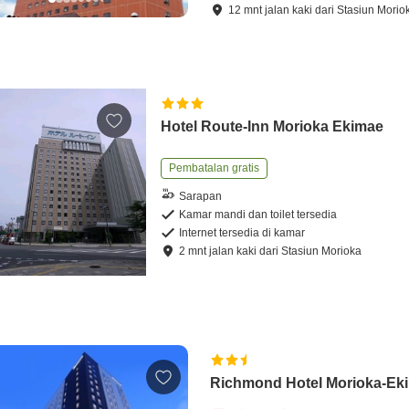
12
mnt
jalan kaki
dari
Stasiun Morio
Hotel Route-Inn Morioka Ekimae
Pembatalan gratis
Sarapan
Kamar mandi dan toilet tersedia
Internet tersedia di kamar
2
mnt
jalan kaki
dari
Stasiun Morioka
Richmond Hotel Morioka-Ek