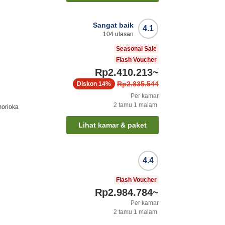
Sangat baik
4.1
104
ulasan
Seasonal Sale
Flash Voucher
Rp2.410.213
~
Rp2.835.544
Diskon
14%
Per kamar
2
tamu
1
malam
morioka
Lihat kamar & paket
4.4
Flash Voucher
Rp2.984.784
~
Per kamar
2
tamu
1
malam