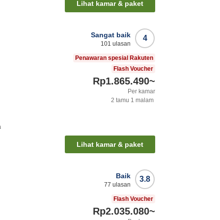
Lihat kamar & paket
Sangat baik
4
101
ulasan
Penawaran spesial Rakuten
Flash Voucher
Rp1.865.490
~
Per kamar
2
tamu
1
malam
a
Lihat kamar & paket
Baik
3.8
77
ulasan
Flash Voucher
Rp2.035.080
~