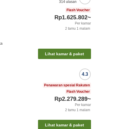
314
ulasan
Flash Voucher
Rp1.625.802
~
Per kamar
2
tamu
1
malam
ka
Lihat kamar & paket
4.3
Penawaran spesial Rakuten
Flash Voucher
Rp2.279.289
~
Per kamar
2
tamu
1
malam
Lihat kamar & paket