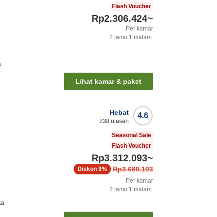
Flash Voucher
Rp2.306.424
~
Per kamar
2
tamu
1
malam
a
Lihat kamar & paket
Hebat
4.6
238
ulasan
Seasonal Sale
Flash Voucher
Rp3.312.093
~
Rp3.680.103
Diskon
9%
Per kamar
2
tamu
1
malam
ka