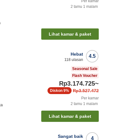
Per kamar
2
tamu
1
malam
a
Lihat kamar & paket
Hebat
4.5
118
ulasan
Seasonal Sale
Flash Voucher
Rp3.174.725
~
Rp3.527.472
Diskon
9%
Per kamar
2
tamu
1
malam
ka
Lihat kamar & paket
Sangat baik
4