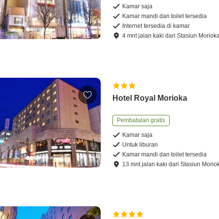
Kamar saja
Kamar mandi dan toilet tersedia
Internet tersedia di kamar
4
mnt
jalan kaki
dari
Stasiun Moriok
Hotel Royal Morioka
Pembatalan gratis
Kamar saja
Untuk liburan
Kamar mandi dan toilet tersedia
13
mnt
jalan kaki
dari
Stasiun Morio