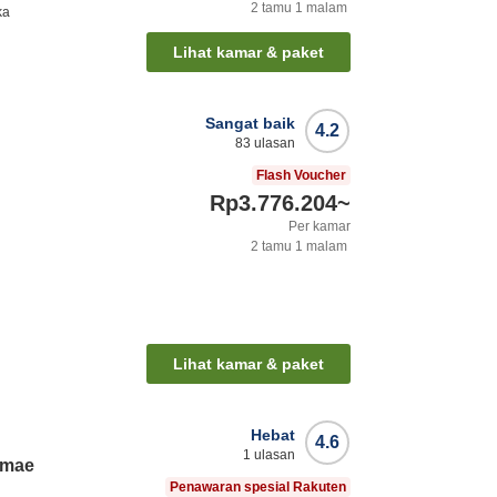
2
tamu
1
malam
ka
Lihat kamar & paket
Sangat baik
4.2
83
ulasan
Flash Voucher
Rp3.776.204
~
Per kamar
2
tamu
1
malam
Lihat kamar & paket
Hebat
4.6
1
ulasan
imae
Penawaran spesial Rakuten