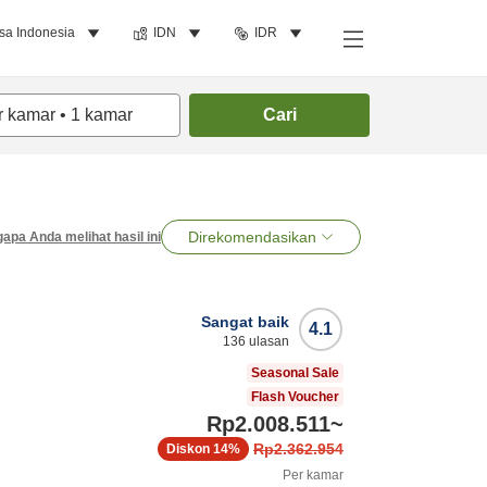
sa Indonesia
IDN
IDR
r kamar
•
1
kamar
Cari
Direkomendasikan
apa Anda melihat hasil ini
Sangat baik
4.1
136
ulasan
Seasonal Sale
Flash Voucher
Rp2.008.511
~
Rp2.362.954
Diskon
14%
Per kamar