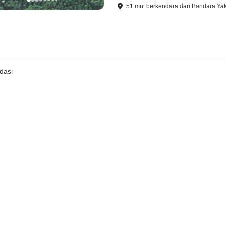
51
mnt
berkendara
dari
Bandara Ya
dasi