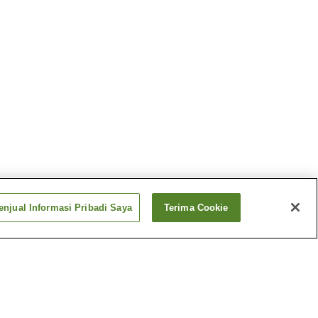
njual Informasi Pribadi Saya
Terima Cookie
Panas
Pemandian Air Panas
Hinatayama
Panas
Pemandian Air Panas
Kirishima Jingu