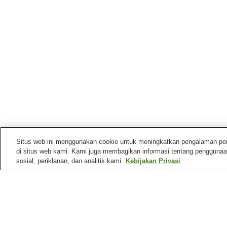
Situs web ini menggunakan cookie untuk meningkatkan pengalaman pengg
di situs web kami. Kami juga membagikan informasi tentang penggunaa
sosial, periklanan, dan analitik kami.
Kebijakan Privasi
Mata air panas di
Kagoshima
Pemandian Air Panas
Pemandian Air Panas
Anraku
Chiran
Pemandian Air Panas
Pemandian Air Panas
Ibusuki
Ichihino