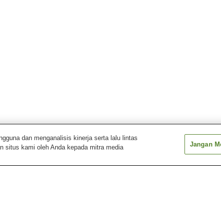
una dan menganalisis kinerja serta lalu lintas
Jangan Me
n situs kami oleh Anda kepada mitra media
Pemandian Air Panas
Pemandian Air Panas
Pemandian Air 
Fukiage
Furusato
Gamo
Pemandian Air Panas
Pemandian Air Panas
Pemandian Air 
Ichiki
Kagoshima
Kirishima