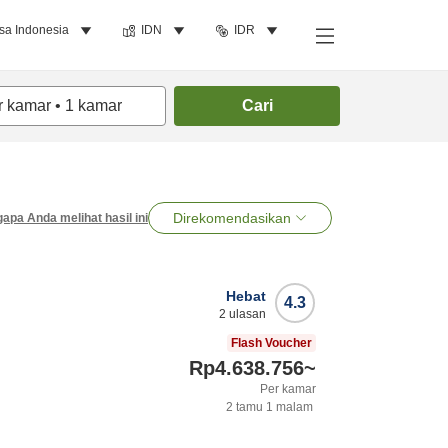
sa Indonesia
IDN
IDR
r kamar
•
1
kamar
Cari
Direkomendasikan
apa Anda melihat hasil ini
Hebat
4.3
2
ulasan
Flash Voucher
Rp4.638.756
~
Per kamar
2
tamu
1
malam