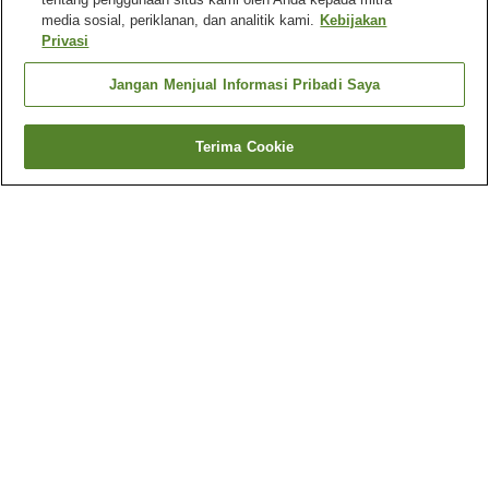
media sosial, periklanan, dan analitik kami.
Kebijakan
Privasi
Jangan Menjual Informasi Pribadi Saya
Terima Cookie
Kembali
80
akomodasi
Mengapa Anda melihat hasil ini