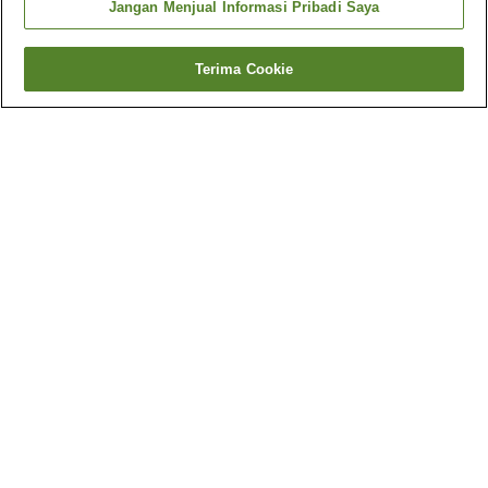
Jangan Menjual Informasi Pribadi Saya
Terima Cookie
Kembali
3
akomodasi
Mengapa Anda melihat hasil ini