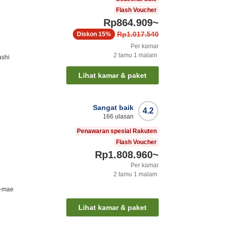
Flash Voucher
Rp864.909
~
Rp1.017.540
Diskon
15%
Per kamar
2
tamu
1
malam
ashi
Lihat kamar & paket
Sangat baik
4.2
166
ulasan
Penawaran spesial Rakuten
Flash Voucher
Rp1.808.960
~
Per kamar
2
tamu
1
malam
o-mae
Lihat kamar & paket