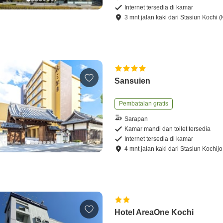
Internet tersedia di kamar
3
mnt
jalan kaki
dari
Stasiun Kochi (
Sansuien
Pembatalan gratis
Sarapan
Kamar mandi dan toilet tersedia
Internet tersedia di kamar
4
mnt
jalan kaki
dari
Stasiun Kochij
Hotel AreaOne Kochi