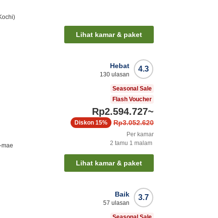
Kochi)
Lihat kamar & paket
Hebat
4.3
130
ulasan
Seasonal Sale
Flash Voucher
Rp2.594.727
~
Rp3.052.620
Diskon
15%
Per kamar
2
tamu
1
malam
o-mae
Lihat kamar & paket
Baik
3.7
57
ulasan
Seasonal Sale