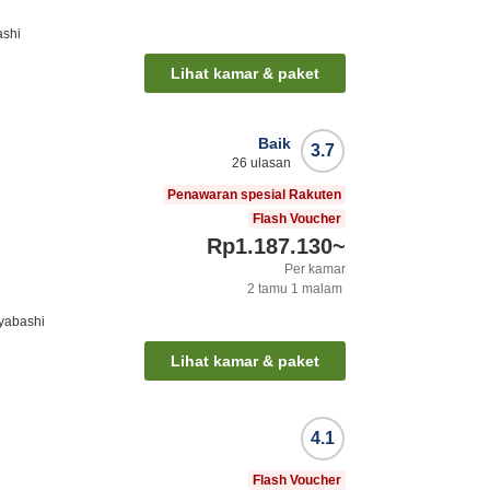
ashi
Lihat kamar & paket
Baik
3.7
26
ulasan
Penawaran spesial Rakuten
Flash Voucher
Rp1.187.130
~
Per kamar
2
tamu
1
malam
yabashi
Lihat kamar & paket
4.1
Flash Voucher