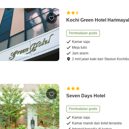
Kochi Green Hotel Harimaya
Pembatalan gratis
Kamar saja
Meja tulis
Jam alarm
2
mnt
jalan kaki
dari
Stasiun Kochib
Seven Days Hotel
Pembatalan gratis
Kamar saja
Kamar mandi dan toilet tersedia
Internet tersedia di kamar