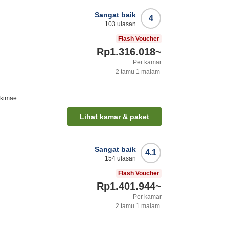
Sangat baik
4
103
ulasan
Flash Voucher
Rp1.316.018
~
Per kamar
2
tamu
1
malam
ekimae
Lihat kamar & paket
Sangat baik
4.1
154
ulasan
Flash Voucher
Rp1.401.944
~
Per kamar
2
tamu
1
malam