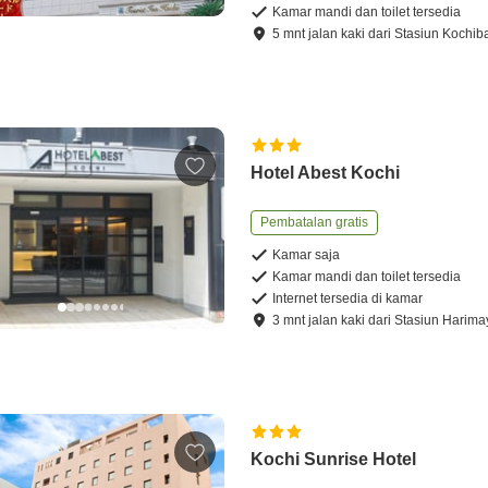
Kamar mandi dan toilet tersedia
5
mnt
jalan kaki
dari
Stasiun Kochib
Hotel Abest Kochi
Pembatalan gratis
Kamar saja
Kamar mandi dan toilet tersedia
Internet tersedia di kamar
3
mnt
jalan kaki
dari
Stasiun Harima
Kochi Sunrise Hotel