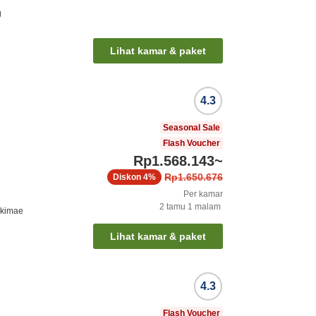
g
Lihat kamar & paket
4.3
Seasonal Sale
Flash Voucher
Rp1.568.143
~
Rp1.650.676
Diskon
4%
Per kamar
2
tamu
1
malam
ekimae
Lihat kamar & paket
4.3
Flash Voucher