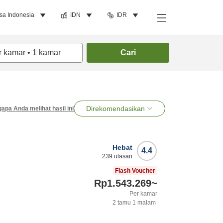
sa Indonesia
IDN
IDR
r kamar
•
1
kamar
Cari
Direkomendasikan
apa Anda melihat hasil ini
Hebat
4.4
239
ulasan
Flash Voucher
Rp1.543.269
~
Per kamar
2
tamu
1
malam