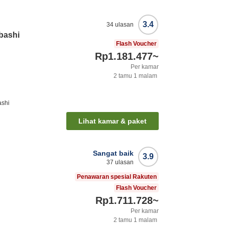
3.4
34
ulasan
bashi
Flash Voucher
Rp1.181.477
~
Per kamar
2
tamu
1
malam
ashi
Lihat kamar & paket
Sangat baik
3.9
37
ulasan
Penawaran spesial Rakuten
Flash Voucher
Rp1.711.728
~
Per kamar
2
tamu
1
malam