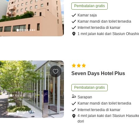
Pembatalan gratis
Kamar saja
Kamar mandi dan toilet tersedia
Internet tersedia di kamar
1
mnt
jalan kaki
dari
Stasiun Ohashi
Seven Days Hotel Plus
Pembatalan gratis
Sarapan
Kamar mandi dan toilet tersedia
Internet tersedia di kamar
4
mnt
jalan kaki
dari
Stasiun Hasuik
dori