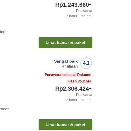
Rp1.243.660
~
Per kamar
2
tamu
1
malam
dori
Lihat kamar & paket
Sangat baik
4.1
47
ulasan
Penawaran spesial Rakuten
Flash Voucher
Rp2.306.424
~
Per kamar
2
tamu
1
malam
emachi-
Lihat kamar & paket