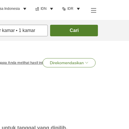
sa Indonesia
IDN
IDR
r kamar
•
1
kamar
Cari
Direkomendasikan
apa Anda melihat hasil ini
untuk tanggal yang dipilih.