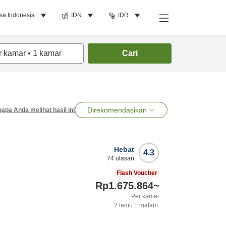
sa Indonesia
IDN
IDR
r kamar
•
1
kamar
Cari
Direkomendasikan
apa Anda melihat hasil ini
Hebat
4.3
74
ulasan
Flash Voucher
Rp1.675.864
~
Per kamar
2
tamu
1
malam