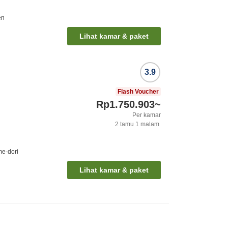
en
Lihat kamar & paket
3.9
Flash Voucher
Rp1.750.903
~
Per kamar
2
tamu
1
malam
e-dori
Lihat kamar & paket