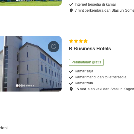
Internet tersedia di kamar
7
mnt
berkendara
dari
Stasiun Gom
R Business Hotels
Pembatalan gratis
Kamar saja
Kamar mandi dan toilet tersedia
Kamar twin
15
mnt
jalan kaki
dari
Stasiun Kogom
dasi