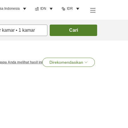
sa Indonesia
IDN
IDR
r kamar
•
1
kamar
Cari
Direkomendasikan
apa Anda melihat hasil ini