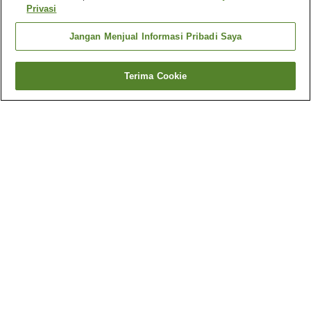
Privasi
Jangan Menjual Informasi Pribadi Saya
Terima Cookie
Kembali
3
akomodasi
Mengapa Anda melihat hasil ini