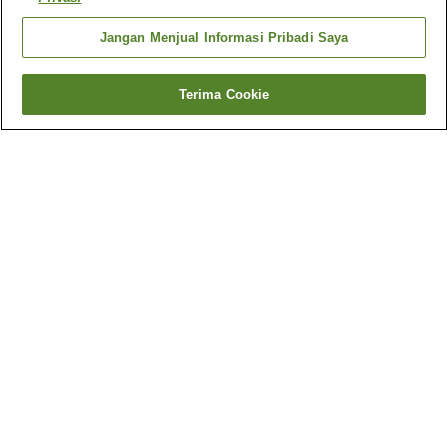
Jangan Menjual Informasi Pribadi Saya
Terima Cookie
Kembali
536
akomodasi
Mengapa Anda melihat hasil ini