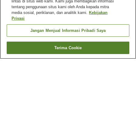
lintas di situs web kami. Kami juga membagikan informasi
tentang penggunaan situs kami oleh Anda kepada mitra
media sosial, periklanan, dan analitik kami.
Kebijakan
Privasi
Jangan Menjual Informasi Pribadi Saya
Terima Cookie
Kembali
613
akomodasi
Mengapa Anda melihat hasil ini