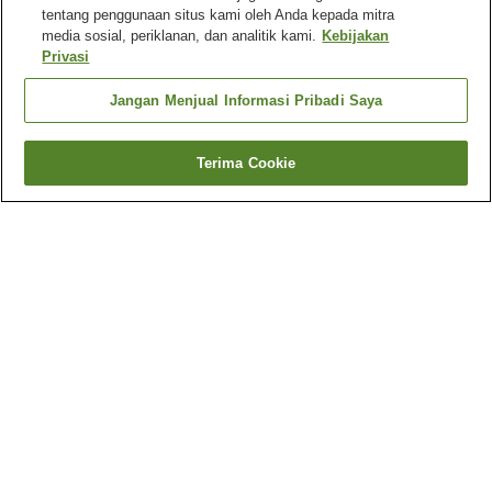
tentang penggunaan situs kami oleh Anda kepada mitra
media sosial, periklanan, dan analitik kami.
Kebijakan
Privasi
Jangan Menjual Informasi Pribadi Saya
Terima Cookie
Kembali
2
akomodasi
Mengapa Anda melihat hasil ini