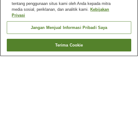
tentang penggunaan situs kami oleh Anda kepada mitra
media sosial, periklanan, dan analitik kami.
Kebijakan
Privasi
Jangan Menjual Informasi Pribadi Saya
Terima Cookie
Kembali
2
akomodasi
Mengapa Anda melihat hasil ini