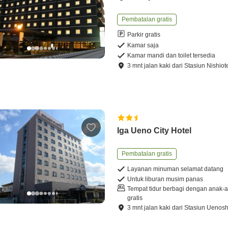
Pembatalan gratis
Parkir gratis
Kamar saja
Kamar mandi dan toilet tersedia
3
mnt
jalan kaki
dari
Stasiun Nishiot
Iga Ueno City Hotel
Pembatalan gratis
Layanan minuman selamat datang
Untuk liburan musim panas
Tempat tidur berbagi dengan anak-
gratis
3
mnt
jalan kaki
dari
Stasiun Uenosh