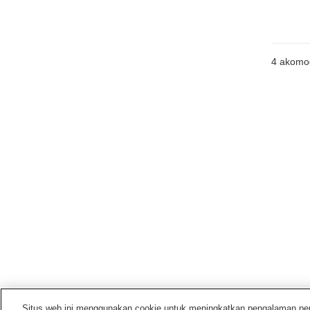
4
akomo
Situs web ini menggunakan cookie untuk meningkatkan pengalaman pengg