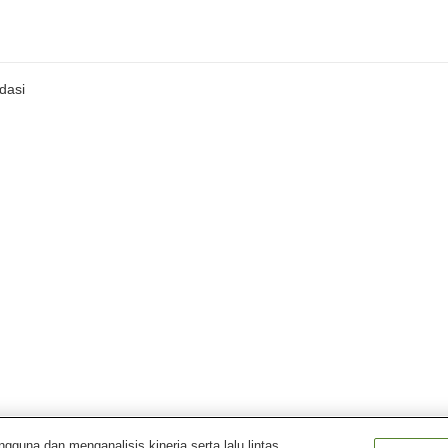
dasi
una dan menganalisis kinerja serta lalu lintas