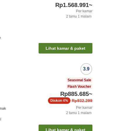
Rp1.568.991
~
Per kamar
2
tamu
1
malam
e
Lihat kamar & paket
3.9
Seasonal Sale
Flash Voucher
Rp885.685
~
Rp932.299
Diskon
4%
Per kamar
anak
2
tamu
1
malam
i
Lihat kamar & paket