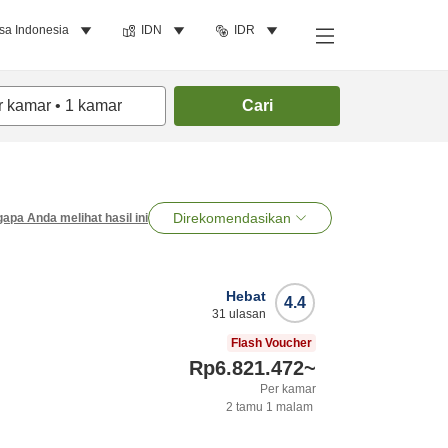
sa Indonesia
IDN
IDR
r kamar
•
1
kamar
Cari
Direkomendasikan
apa Anda melihat hasil ini
Hebat
4.4
31
ulasan
Flash Voucher
Rp6.821.472
~
Per kamar
2
tamu
1
malam