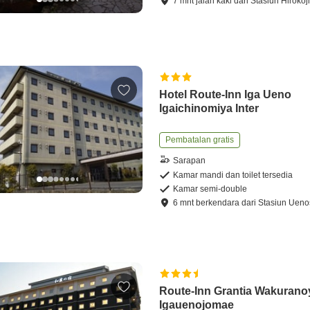
7
mnt
jalan kaki
dari
Stasiun Hirokoj
Hotel Route-Inn Iga Ueno
Igaichinomiya Inter
Pembatalan gratis
Sarapan
Kamar mandi dan toilet tersedia
Kamar semi-double
6
mnt
berkendara
dari
Stasiun Ueno
Route-Inn Grantia Wakuran
Igauenojomae