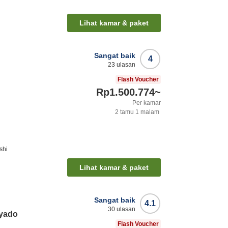
i
Lihat kamar & paket
Sangat baik
4
23
ulasan
Flash Voucher
Rp1.500.774
~
Per kamar
2
tamu
1
malam
shi
Lihat kamar & paket
Sangat baik
4.1
30
ulasan
oyado
Flash Voucher