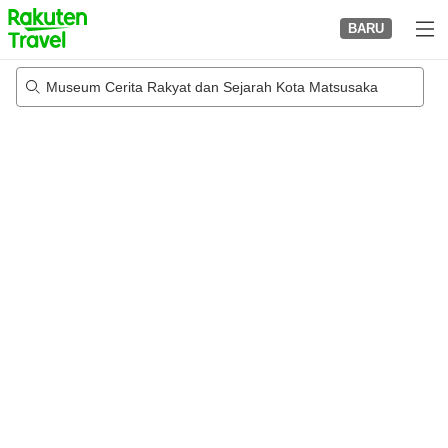
to
BARU
top
page
Museum Cerita Rakyat dan Sejarah Kota Matsusaka
20/08/2026
-
21/08/2026
2
tamu per kamar
•
1
kamar