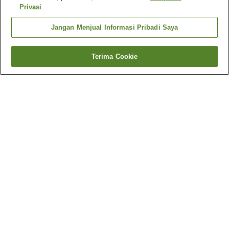
Privasi
Jangan Menjual Informasi Pribadi Saya
Terima Cookie
Kembali
10
akomodasi
Mengapa Anda melihat hasil ini