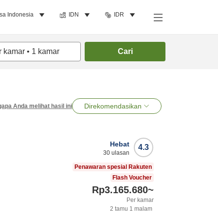
sa Indonesia
IDN
IDR
r kamar
•
1
kamar
Cari
Direkomendasikan
apa Anda melihat hasil ini
Hebat
4.3
30
ulasan
Penawaran spesial Rakuten
Flash Voucher
Rp3.165.680
~
Per kamar
2
tamu
1
malam