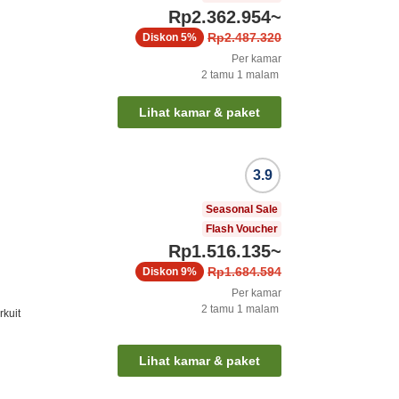
Rp2.362.954
~
Rp2.487.320
Diskon
5%
Per kamar
2
tamu
1
malam
o
Lihat kamar & paket
3.9
Seasonal Sale
Flash Voucher
Rp1.516.135
~
Rp1.684.594
Diskon
9%
Per kamar
2
tamu
1
malam
rkuit
Lihat kamar & paket