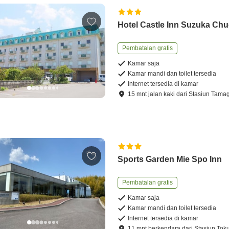
Hotel Castle Inn Suzuka Ch
Pembatalan gratis
Kamar saja
Kamar mandi dan toilet tersedia
Internet tersedia di kamar
15
mnt
jalan kaki
dari
Stasiun Tama
Sports Garden Mie Spo Inn
Pembatalan gratis
Kamar saja
Kamar mandi dan toilet tersedia
Internet tersedia di kamar
11
mnt
berkendara
dari
Stasiun Tok