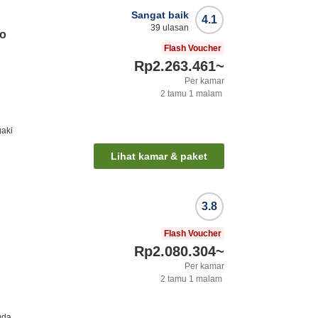
Sangat baik
4.1
39
ulasan
uo
Flash Voucher
Rp2.263.461
~
Per kamar
2
tamu
1
malam
gaki
Lihat kamar & paket
3.8
Flash Voucher
Rp2.080.304
~
Per kamar
2
tamu
1
malam
uda