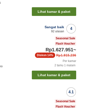
i
Lihat kamar & paket
Sangat baik
4
92
ulasan
Seasonal Sale
Flash Voucher
Rp1.627.951
~
Rp1.915.236
Diskon
14%
Per kamar
2
tamu
1
malam
ho
Lihat kamar & paket
4.1
Seasonal Sale
Flash Voucher