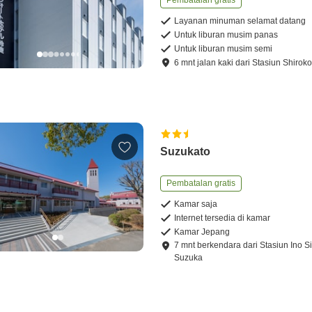
Pembatalan gratis
Layanan minuman selamat datang
Untuk liburan musim panas
Untuk liburan musim semi
6
mnt
jalan kaki
dari
Stasiun Shirok
Suzukato
Pembatalan gratis
Kamar saja
Internet tersedia di kamar
Kamar Jepang
7
mnt
berkendara
dari
Stasiun Ino Si
Suzuka