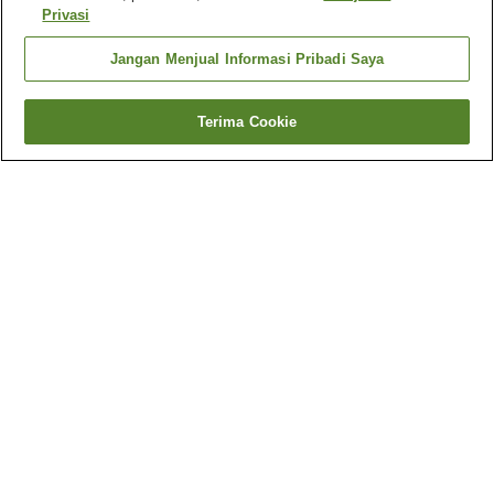
Privasi
Jangan Menjual Informasi Pribadi Saya
Terima Cookie
Kembali
1 akomodasi
Mengapa Anda melihat hasil ini