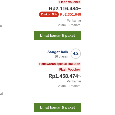
Flash Voucher
Rp2.116.484
~
Rp2.351.648
Diskon
9%
Per kamar
2
tamu
1
malam
ri
Lihat kamar & paket
Sangat baik
4.2
16
ulasan
Penawaran spesial Rakuten
Flash Voucher
Rp1.458.474
~
Per kamar
2
tamu
1
malam
ori
Lihat kamar & paket