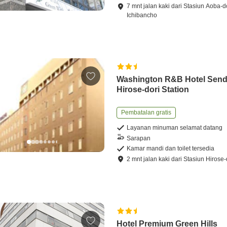
7
mnt
jalan kaki
dari
Stasiun Aoba-d
Ichibancho
Washington R&B Hotel Send
Hirose-dori Station
Pembatalan gratis
Layanan minuman selamat datang
Sarapan
Kamar mandi dan toilet tersedia
2
mnt
jalan kaki
dari
Stasiun Hirose-
Hotel Premium Green Hills