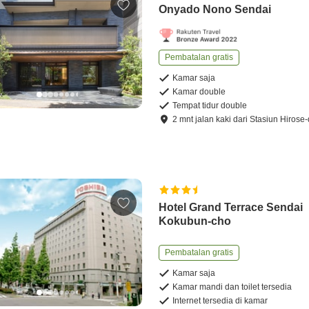
Onyado Nono Sendai
Pembatalan gratis
Kamar saja
Kamar double
Tempat tidur double
2
mnt
jalan kaki
dari
Stasiun Hirose-
Hotel Grand Terrace Sendai
Kokubun-cho
Pembatalan gratis
Kamar saja
Kamar mandi dan toilet tersedia
Internet tersedia di kamar