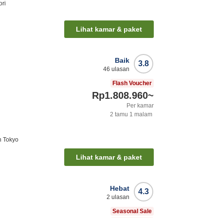
ori
Lihat kamar & paket
Baik
3.8
46
ulasan
Flash Voucher
Rp1.808.960
~
Per kamar
2
tamu
1
malam
n Tokyo
Lihat kamar & paket
Hebat
4.3
2
ulasan
Seasonal Sale