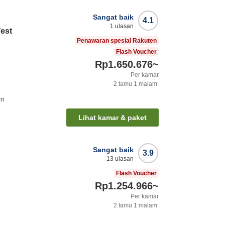
Sangat baik
4.1
1
ulasan
West
Penawaran spesial Rakuten
Flash Voucher
Rp1.650.676
~
Per kamar
2
tamu
1
malam
ri
Lihat kamar & paket
Sangat baik
3.9
13
ulasan
Flash Voucher
Rp1.254.966
~
Per kamar
2
tamu
1
malam