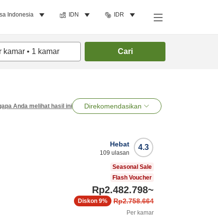
sa Indonesia
IDN
IDR
r kamar
•
1
kamar
Cari
Direkomendasikan
apa Anda melihat hasil ini
Hebat
4.3
109
ulasan
Seasonal Sale
Flash Voucher
Rp2.482.798
~
Rp2.758.664
Diskon
9%
Per kamar