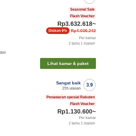
Seasonal Sale
Flash Voucher
Rp3.632.618
~
Rp4.036.242
Diskon
9%
Per kamar
2
tamu
1
malam
dori
Lihat kamar & paket
Sangat baik
3.9
255
ulasan
Penawaran spesial Rakuten
Flash Voucher
Rp1.130.600
~
Per kamar
2
tamu
1
malam