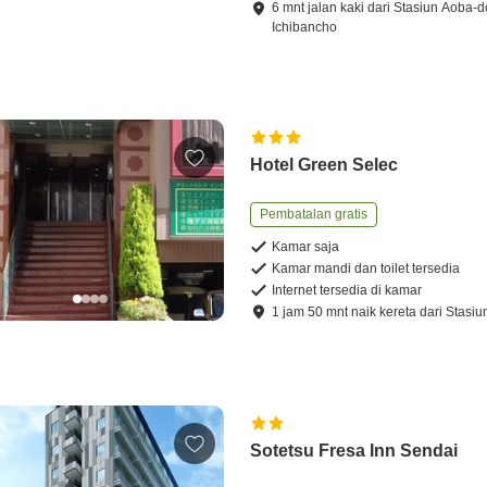
6
mnt
jalan kaki
dari
Stasiun Aoba-d
Ichibancho
Hotel Green Selec
Pembatalan gratis
Kamar saja
Kamar mandi dan toilet tersedia
Internet tersedia di kamar
1
jam
50
mnt
naik kereta
dari
Stasiu
Sotetsu Fresa Inn Sendai