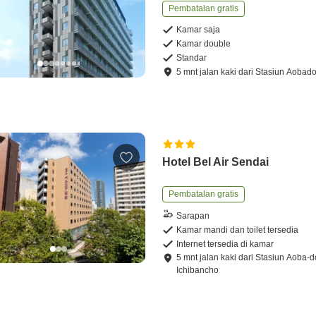
Pembatalan gratis
Kamar saja
Kamar double
Standar
5
mnt
jalan kaki
dari
Stasiun Aobado
Hotel Bel Air Sendai
Pembatalan gratis
Sarapan
Kamar mandi dan toilet tersedia
Internet tersedia di kamar
5
mnt
jalan kaki
dari
Stasiun Aoba-d
Ichibancho