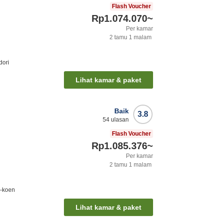
Flash Voucher
Rp1.074.070
~
Per kamar
2
tamu
1
malam
dori
Lihat kamar & paket
Baik
3.8
54
ulasan
Flash Voucher
Rp1.085.376
~
Per kamar
2
tamu
1
malam
i-koen
Lihat kamar & paket