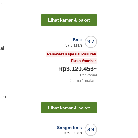
ori
Lihat kamar & paket
Baik
3.7
37
ulasan
ai
Penawaran spesial Rakuten
Flash Voucher
Rp3.120.456
~
Per kamar
2
tamu
1
malam
dori
Lihat kamar & paket
Sangat baik
3.9
105
ulasan