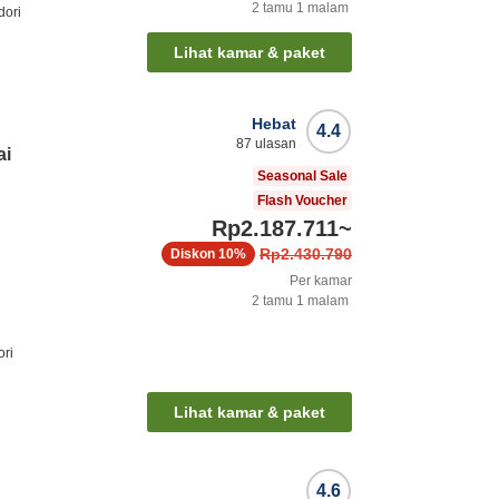
2
tamu
1
malam
dori
Lihat kamar & paket
Hebat
4.4
87
ulasan
ai
Seasonal Sale
Flash Voucher
Rp2.187.711
~
Rp2.430.790
Diskon
10%
Per kamar
2
tamu
1
malam
ori
Lihat kamar & paket
4.6