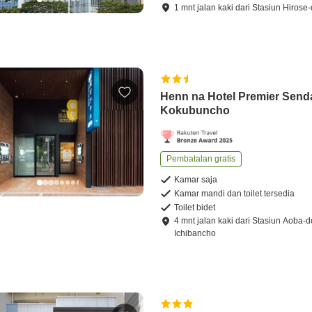
1
mnt
jalan kaki
dari
Stasiun Hirose-
Henn na Hotel Premier Send
Kokubuncho
Pembatalan gratis
Kamar saja
Kamar mandi dan toilet tersedia
Toilet bidet
4
mnt
jalan kaki
dari
Stasiun Aoba-d
Ichibancho