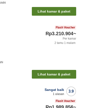
oishi
Lihat kamar & paket
Flash Voucher
Rp3.210.904
~
Per kamar
2
tamu
1
malam
shi
Lihat kamar & paket
Sangat baik
3.9
1
ulasan
Flash Voucher
Rp1.989.856
~