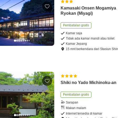
Kamasaki Onsen Mogamiya
Ryokan (Miyagi)
Pembatalan gratis
Kamar saja
Tidak ada kamar mandi atau toilet
Kamar Jepang
15
mnt
berkendara
dari
Stasiun Shir
Shiki no Yado Michinoku-an
Pembatalan gratis
Sarapan
Makan malam
Internet tersedia di kamar