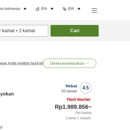
sa Indonesia
IDN
IDR
r kamar
•
1
kamar
Cari
Direkomendasikan
apa Anda melihat hasil ini
Hebat
4.5
50
ulasan
Ryokan
Flash Voucher
Rp1.989.856
~
Per kamar
2
tamu
1
malam
di