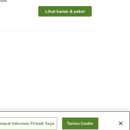
oishi
Lihat kamar & paket
njual Informasi Pribadi Saya
Terima Cookie