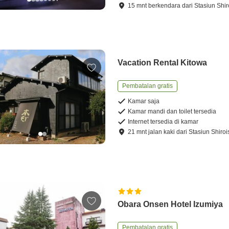
15
mnt
berkendara
dari
Stasiun Shir
Vacation Rental Kitowa
Pembatalan gratis
Kamar saja
Kamar mandi dan toilet tersedia
Internet tersedia di kamar
21
mnt
jalan kaki
dari
Stasiun Shiroi
Obara Onsen Hotel Izumiya
Pembatalan gratis