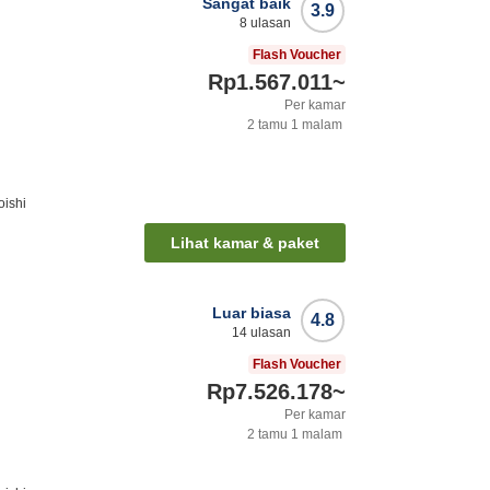
Sangat baik
3.9
8
ulasan
Flash Voucher
Rp1.567.011
~
Per kamar
2
tamu
1
malam
oishi
Lihat kamar & paket
Luar biasa
4.8
14
ulasan
Flash Voucher
Rp7.526.178
~
Per kamar
2
tamu
1
malam