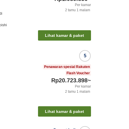
Per kamar
2
tamu
1
malam
di
oishi
Lihat kamar & paket
5
Penawaran spesial Rakuten
Flash Voucher
Rp20.723.898
~
Per kamar
2
tamu
1
malam
Lihat kamar & paket