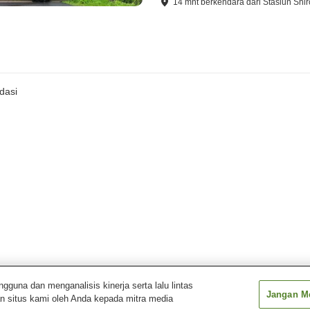
14
mnt
berkendara
dari
Stasiun Shir
dasi
una dan menganalisis kinerja serta lalu lintas
Jangan Me
n situs kami oleh Anda kepada mitra media