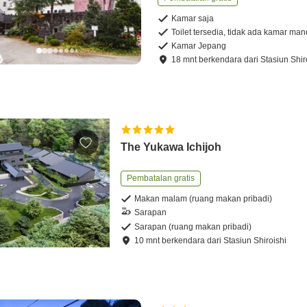
Kamar saja
Toilet tersedia, tidak ada kamar man
Kamar Jepang
18
mnt
berkendara
dari
Stasiun Shir
The Yukawa Ichijoh
Pembatalan gratis
Makan malam (ruang makan pribadi)
Sarapan
Sarapan (ruang makan pribadi)
10
mnt
berkendara
dari
Stasiun Shiroishi