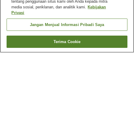
tentang penggunaan situs kami oleh Anda kepada mitra
media sosial, periklanan, dan analitik kami.
Kebijakan
Privasi
Jangan Menjual Informasi Pribadi Saya
Terima Cookie
Kembali
3
akomodasi
Mengapa Anda melihat hasil ini