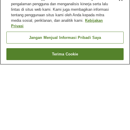
pengalaman pengguna dan menganalisis kinerja serta lalu
lintas di situs web kami. Kami juga membagikan informasi
tentang penggunaan situs kami oleh Anda kepada mitra
media sosial, periklanan, dan analitik kami.
Kebijakan
Privasi
Jangan Menjual Informasi Pribadi Saya
Terima Cookie
Kembali
4
akomodasi
Mengapa Anda melihat hasil ini