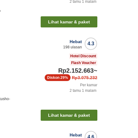
2
tamu
1
malam
o
Lihat kamar & paket
Hebat
4.3
198
ulasan
Hotel Discount
Flash Voucher
Rp2.152.663
~
Rp3.075.232
Diskon
29%
Per kamar
2
tamu
1
malam
kusho-
Lihat kamar & paket
Hebat
4.6