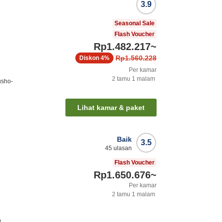
3.9
Seasonal Sale
Flash Voucher
Rp1.482.217
~
Rp1.560.228
Diskon
4%
Per kamar
2
tamu
1
malam
usho-
Lihat kamar & paket
Baik
3.5
45
ulasan
Flash Voucher
Rp1.650.676
~
Per kamar
2
tamu
1
malam
o