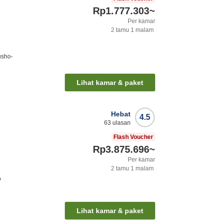
Rp1.777.303
~
Per kamar
2
tamu
1
malam
usho-
Lihat kamar & paket
Hebat
4.5
63
ulasan
Flash Voucher
Rp3.875.696
~
Per kamar
2
tamu
1
malam
o
Lihat kamar & paket