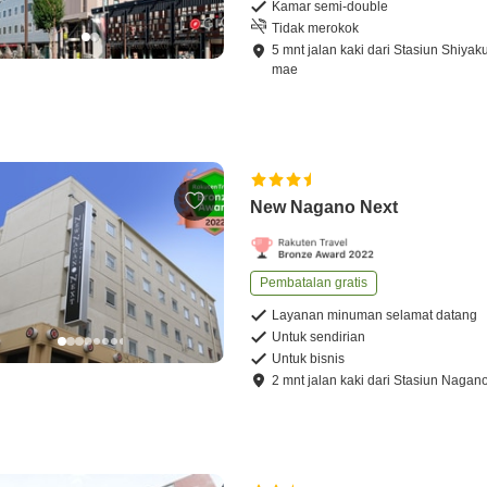
Kamar semi-double
Tidak merokok
5
mnt
jalan kaki
dari
Stasiun Shiyak
mae
New Nagano Next
Pembatalan gratis
Layanan minuman selamat datang
Untuk sendirian
Untuk bisnis
2
mnt
jalan kaki
dari
Stasiun Nagan