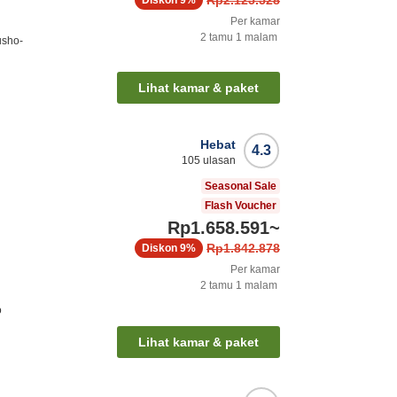
Per kamar
2
tamu
1
malam
usho-
Lihat kamar & paket
Hebat
4.3
105
ulasan
Seasonal Sale
Flash Voucher
Rp1.658.591
~
Rp1.842.878
Diskon
9%
Per kamar
2
tamu
1
malam
o
Lihat kamar & paket