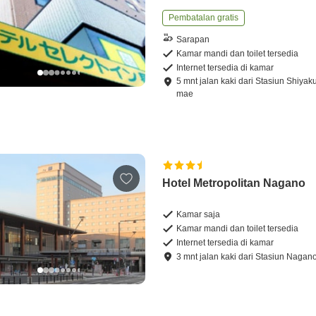
Pembatalan gratis
Sarapan
Kamar mandi dan toilet tersedia
Internet tersedia di kamar
5
mnt
jalan kaki
dari
Stasiun Shiyak
mae
Hotel Metropolitan Nagano
Kamar saja
Kamar mandi dan toilet tersedia
Internet tersedia di kamar
3
mnt
jalan kaki
dari
Stasiun Nagan