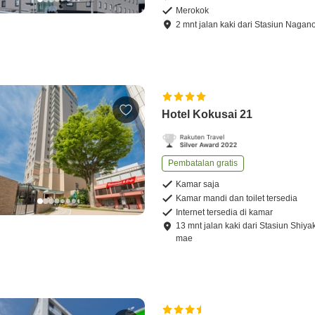
Merokok
2
mnt
jalan kaki
dari
Stasiun Nagan
Hotel Kokusai 21
Pembatalan gratis
Kamar saja
Kamar mandi dan toilet tersedia
Internet tersedia di kamar
13
mnt
jalan kaki
dari
Stasiun Shiya
mae