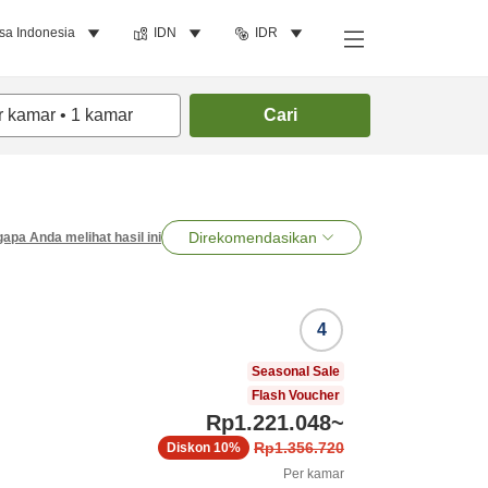
sa Indonesia
IDN
IDR
r kamar
•
1
kamar
Cari
Direkomendasikan
apa Anda melihat hasil ini
4
Seasonal Sale
Flash Voucher
Rp1.221.048
~
Rp1.356.720
Diskon
10%
Per kamar