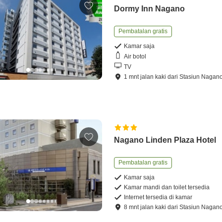
Dormy Inn Nagano
Pembatalan gratis
Kamar saja
Air botol
TV
1
mnt
jalan kaki
dari
Stasiun Nagan
Nagano Linden Plaza Hotel
Pembatalan gratis
Kamar saja
Kamar mandi dan toilet tersedia
Internet tersedia di kamar
8
mnt
jalan kaki
dari
Stasiun Nagan