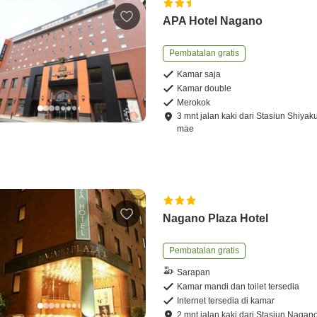
APA Hotel Nagano
Pembatalan gratis
Kamar saja
Kamar double
Merokok
3
mnt
jalan kaki
dari
Stasiun Shiyak
mae
Nagano Plaza Hotel
Pembatalan gratis
Sarapan
Kamar mandi dan toilet tersedia
Internet tersedia di kamar
2
mnt
jalan kaki
dari
Stasiun Nagan