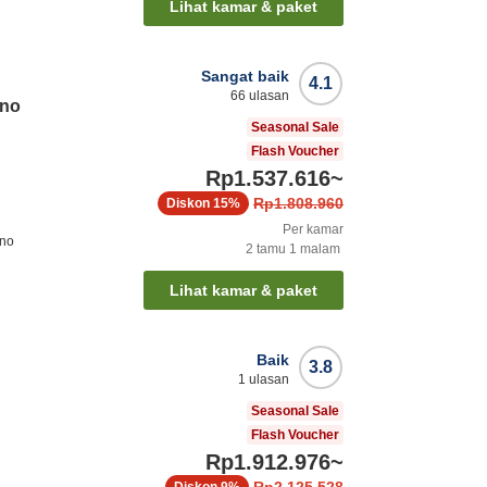
Lihat kamar & paket
Sangat baik
4.1
66
ulasan
ano
Seasonal Sale
Flash Voucher
Rp1.537.616
~
Rp1.808.960
Diskon
15%
Per kamar
ano
2
tamu
1
malam
Lihat kamar & paket
Baik
3.8
1
ulasan
Seasonal Sale
Flash Voucher
Rp1.912.976
~
Rp2.125.528
Diskon
9%