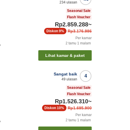
234
ulasan
Seasonal Sale
Flash Voucher
Rp2.859.288
~
Rp3.176.986
Diskon
9%
Per kamar
2
tamu
1
malam
o
Lihat kamar & paket
Sangat baik
4
49
ulasan
Seasonal Sale
Flash Voucher
Rp1.526.310
~
Rp1.695.900
Diskon
10%
Per kamar
2
tamu
1
malam
o