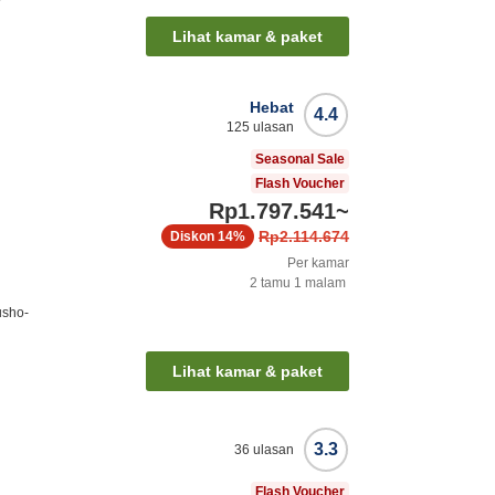
Lihat kamar & paket
Hebat
4.4
125
ulasan
Seasonal Sale
Flash Voucher
Rp1.797.541
~
Rp2.114.674
Diskon
14%
Per kamar
2
tamu
1
malam
usho-
Lihat kamar & paket
3.3
36
ulasan
Flash Voucher