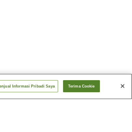
njual Informasi Pribadi Saya
Terima Cookie
Onsen
Pemandian Air Panas
Anan
Panas
Pemandian Air Panas
Barotenguiwa