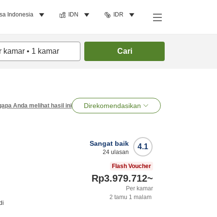
sa Indonesia
IDN
IDR
r kamar
•
1
kamar
Cari
Direkomendasikan
apa Anda melihat hasil ini
Sangat baik
4.1
24
ulasan
Flash Voucher
Rp3.979.712
~
Per kamar
2
tamu
1
malam
di