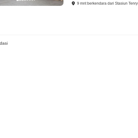
9
mnt
berkendara
dari
Stasiun Tenr
dasi