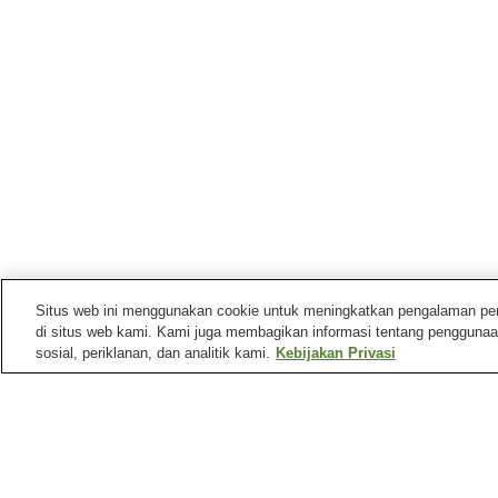
Situs web ini menggunakan cookie untuk meningkatkan pengalaman pengg
di situs web kami. Kami juga membagikan informasi tentang penggunaa
sosial, periklanan, dan analitik kami.
Kebijakan Privasi
Mata air panas di
Nagano
Desa Pemandian Air
Desa Pemandian Air
Panas Hotaka
Panas Omachi
Pemandian Air Panas
Pemandian Air Panas
Asama
Atera