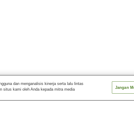
una dan menganalisis kinerja serta lalu lintas
Jangan Me
n situs kami oleh Anda kepada mitra media
Desa Pemandian Air
Desa Pemandian Air
Hakuba-Happo 
Panas Shinshu Takayama
Panas Yudanaka-Shibu
Pemandian Air Panas
Pemandian Air Panas
Pemandian Air 
Azumino
Azumino Chogatake
Azumino Misato