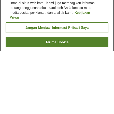
lintas di situs web kami. Kami juga membagikan informasi
tentang penggunaan situs kami oleh Anda kepada mitra
media sosial, periklanan, dan analitik kami.
Kebijakan
Privasi
Jangan Menjual Informasi Pribadi Saya
Terima Cookie
Kembali
13
akomodasi
Mengapa Anda melihat hasil ini