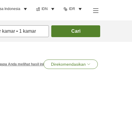
sa Indonesia
IDN
IDR
r kamar
•
1
kamar
Cari
Direkomendasikan
apa Anda melihat hasil ini