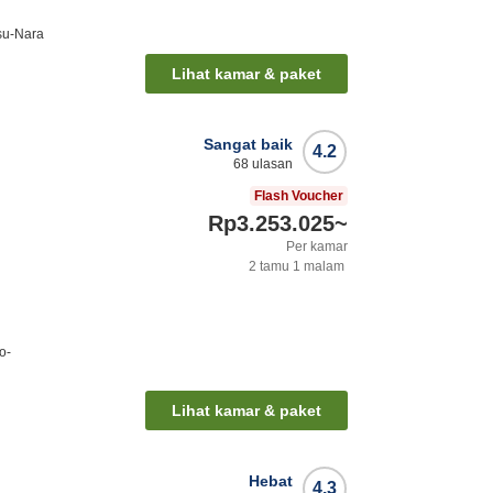
tsu-Nara
Lihat kamar & paket
Sangat baik
4.2
68
ulasan
Flash Voucher
Rp3.253.025
~
Per kamar
2
tamu
1
malam
o-
Lihat kamar & paket
Hebat
4.3