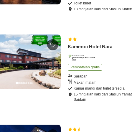
Toilet bidet
13
mnt
jalan kaki
dari
Stasiun Kinte
Kamenoi Hotel Nara
Pembatalan gratis
Sarapan
Makan malam
Kamar mandi dan toilet tersedia
15
mnt
jalan kaki
dari
Stasiun Yamat
Saidaiji