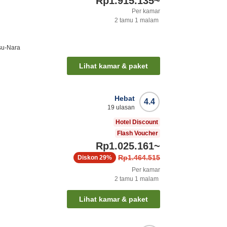
Rp1.915.135
~
Per kamar
2
tamu
1
malam
tsu-Nara
Lihat kamar & paket
Hebat
4.4
19
ulasan
Hotel Discount
Flash Voucher
Rp1.025.161
~
Rp1.464.515
Diskon
29%
Per kamar
2
tamu
1
malam
Lihat kamar & paket