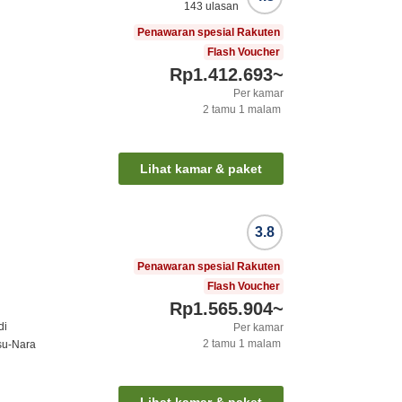
143
ulasan
Penawaran spesial Rakuten
Flash Voucher
Rp1.412.693
~
Per kamar
2
tamu
1
malam
Lihat kamar & paket
3.8
Penawaran spesial Rakuten
Flash Voucher
Rp1.565.904
~
di
Per kamar
2
tamu
1
malam
tsu-Nara