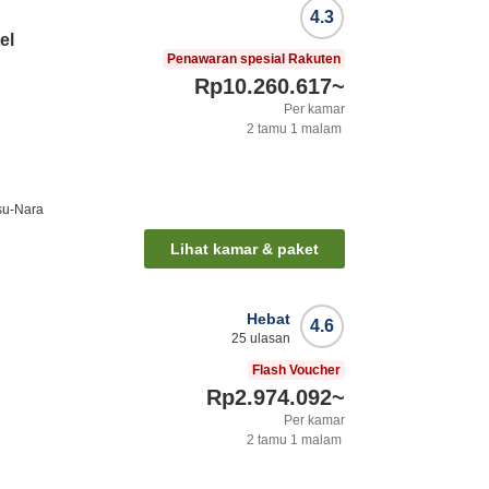
4.3
el
Penawaran spesial Rakuten
Rp10.260.617
~
Per kamar
2
tamu
1
malam
tsu-Nara
Lihat kamar & paket
Hebat
4.6
25
ulasan
Flash Voucher
Rp2.974.092
~
Per kamar
2
tamu
1
malam