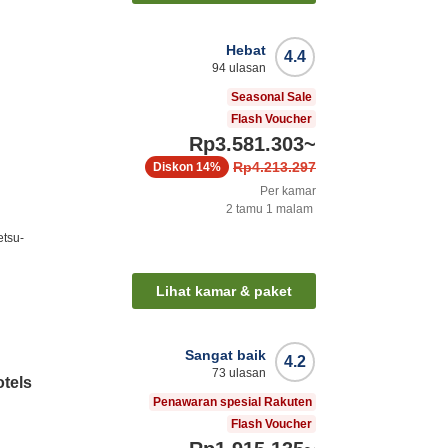
Hebat
4.4
94
ulasan
Seasonal Sale
Flash Voucher
Rp3.581.303
~
Rp4.213.297
Diskon
14%
Per kamar
2
tamu
1
malam
etsu-
Lihat kamar & paket
Sangat baik
4.2
73
ulasan
otels
Penawaran spesial Rakuten
Flash Voucher