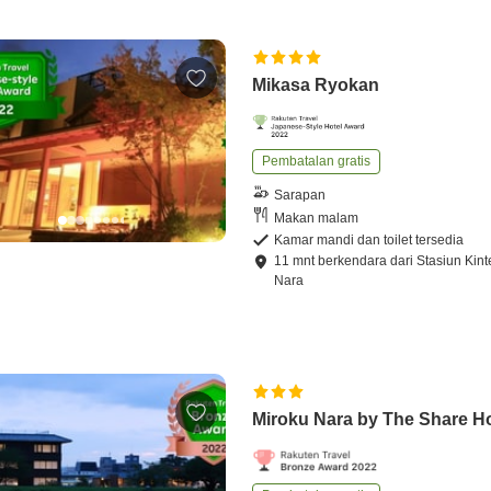
Mikasa Ryokan
Pembatalan gratis
Sarapan
Makan malam
Kamar mandi dan toilet tersedia
11
mnt
berkendara
dari
Stasiun Kint
Nara
Miroku Nara by The Share H