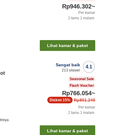
Rp946.302
~
Per kamar
2
tamu
1
malam
Lihat kamar & paket
Sangat baik
4.1
213
ulasan
Hot
Seasonal Sale
Flash Voucher
Rp766.054
~
Rp901.240
Diskon
15%
Per kamar
2
tamu
1
malam
Omiya
Lihat kamar & paket