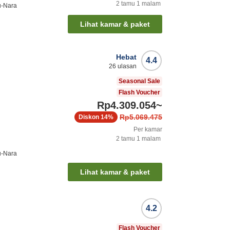
2
tamu
1
malam
u-Nara
Lihat kamar & paket
Hebat
4.4
26
ulasan
Seasonal Sale
Flash Voucher
Rp4.309.054
~
Rp5.069.475
Diskon
14%
Per kamar
2
tamu
1
malam
u-Nara
Lihat kamar & paket
4.2
Flash Voucher