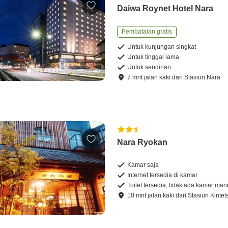
Daiwa Roynet Hotel Nara
Pembatalan gratis
Untuk kunjungan singkat
Untuk tinggal lama
Untuk sendirian
7
mnt
jalan kaki
dari
Stasiun Nara
Nara Ryokan
Kamar saja
Internet tersedia di kamar
Toilet tersedia, tidak ada kamar man
10
mnt
jalan kaki
dari
Stasiun Kinte