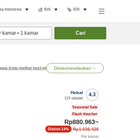
sa Indonesia
IDN
IDR
r kamar
•
1
kamar
Cari
Direkomendasikan
apa Anda melihat hasil ini
Hebat
4.3
115
ulasan
Seasonal Sale
Flash Voucher
Rp880.963
~
Rp1.036.426
Diskon
14%
Per kamar