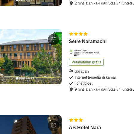
2
mnt
jalan kaki
dari
Stasiun Kintets
Setre Naramachi
Pembatalan gratis
Sarapan
Internet tersedia di kamar
Toilet bidet
9
mnt
jalan kaki
dari
Stasiun Kintets
AB Hotel Nara