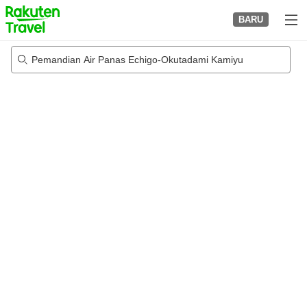
to
BARU
top
page
Pemandian Air Panas Echigo-Okutadami Kamiyu
21/08/2026
-
22/08/2026
2
tamu per kamar
•
1
kamar