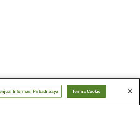
njual Informasi Pribadi Saya
Terima Cookie
Panas
Pemandian Air Panas
Aquare Nagaoka
Panas
Pemandian Air Panas
Echigo Yuzawa