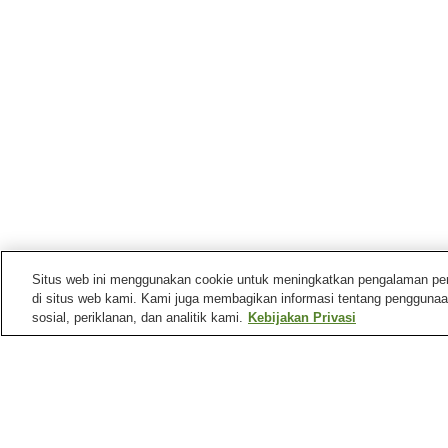
Situs web ini menggunakan cookie untuk meningkatkan pengalaman pengg
di situs web kami. Kami juga membagikan informasi tentang penggunaa
sosial, periklanan, dan analitik kami.
Kebijakan Privasi
Mata air panas di
Niigata
Desa Pemandian Air
Desa Pemandian Air
Panas Ryotsu
Panas Teradomari
Pemandian Air Panas
Pemandian Air Panas
Asahi Mahoroba
Atema