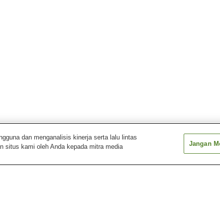
una dan menganalisis kinerja serta lalu lintas
Jangan Me
n situs kami oleh Anda kepada mitra media
Onsen Tsugawa
Pemandian Air Panas
Pemandian Air 
Aikawa Nagate Misaki
Akakura
Pemandian Air Panas
Pemandian Air Panas
Pemandian Air 
Deyu
Echigo Nagano
Echigo Oyu