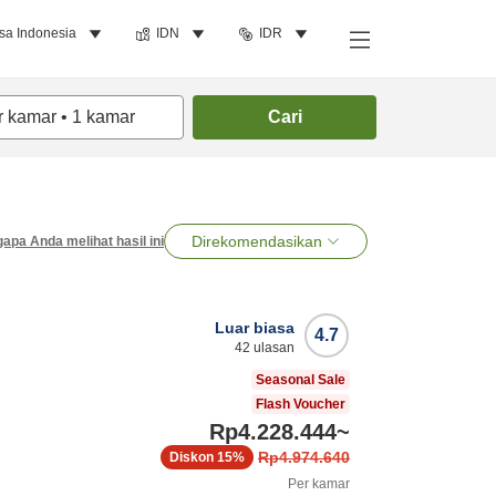
sa Indonesia
IDN
IDR
r kamar
•
1
kamar
Cari
Direkomendasikan
apa Anda melihat hasil ini
Luar biasa
4.7
42
ulasan
Seasonal Sale
Flash Voucher
Rp4.228.444
~
Rp4.974.640
Diskon
15%
Per kamar