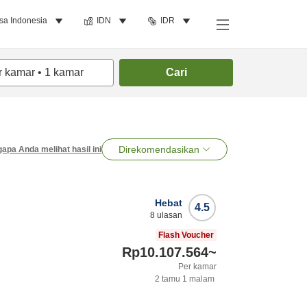
sa Indonesia
IDN
IDR
r kamar
•
1
kamar
Cari
Direkomendasikan
apa Anda melihat hasil ini
Hebat
4.5
8
ulasan
Flash Voucher
Rp10.107.564
~
Per kamar
2
tamu
1
malam