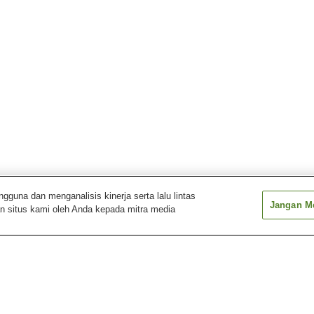
una dan menganalisis kinerja serta lalu lintas
Jangan Me
n situs kami oleh Anda kepada mitra media
Onsen Tsugawa
Pemandian Air Panas
Pemandian Air 
Aikawa Nagate Misaki
Akakura
Pemandian Air Panas
Pemandian Air Panas
Pemandian Air 
Deyu
Echigo Nagano
Echigo Oyu