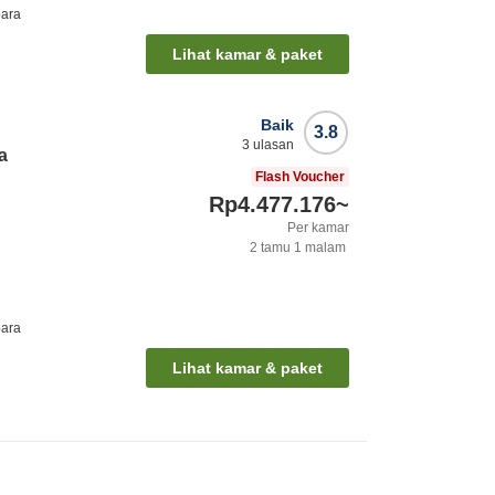
bara
Lihat kamar & paket
Baik
3.8
3
ulasan
a
Flash Voucher
Rp4.477.176
~
Per kamar
2
tamu
1
malam
bara
Lihat kamar & paket