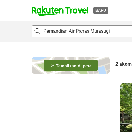
BARU
t
o
p
P
a
g
e
2
akom
Tampilkan di peta
_
s
e
a
r
c
h