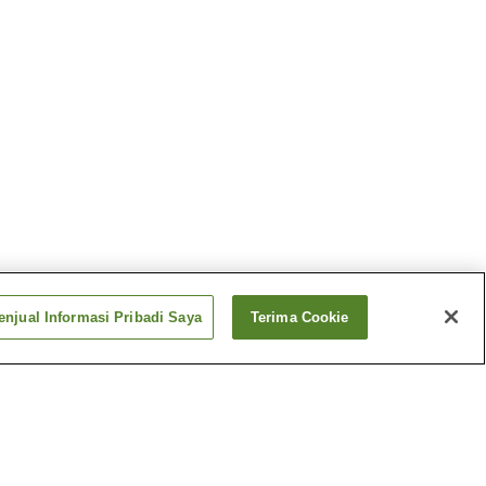
njual Informasi Pribadi Saya
Terima Cookie
Panas
Pemandian Air Panas
Aquare Nagaoka
Panas
Pemandian Air Panas
Echigo Yuzawa