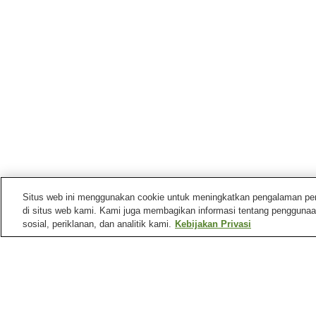
Situs web ini menggunakan cookie untuk meningkatkan pengalaman pengg
di situs web kami. Kami juga membagikan informasi tentang penggunaa
sosial, periklanan, dan analitik kami.
Kebijakan Privasi
Mata air panas di
Niigata
Desa Pemandian Air
Desa Pemandian Air
Panas Ryotsu
Panas Teradomari
Pemandian Air Panas
Pemandian Air Panas
Asahi Mahoroba
Atema