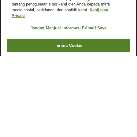
tentang penggunaan situs kami oleh Anda kepada mitra
media sosial, periklanan, dan analitik kami.
Kebijakan
Privasi
Jangan Menjual Informasi Pribadi Saya
Terima Cookie
Kembali
108
akomodasi
Mengapa Anda melihat hasil ini