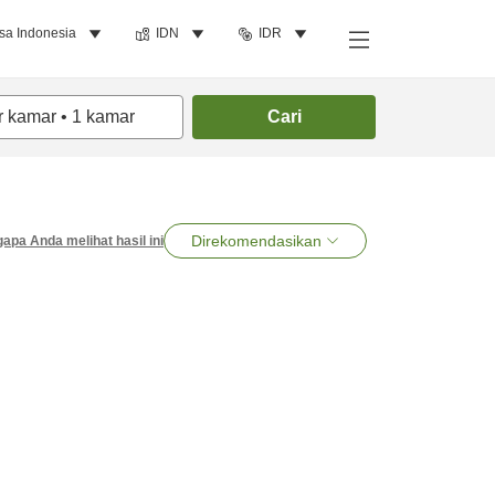
sa Indonesia
IDN
IDR
r kamar
•
1
kamar
Cari
Direkomendasikan
apa Anda melihat hasil ini